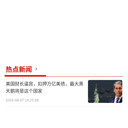
立陶宛等国的封锁行动是欧盟内部一致的“外
交决议”，旨在对与俄罗斯交往的国家领导人
施压。分析人士认为，这种封锁不仅是对俄罗
斯的进一步外交孤立，也是向其他中立国家传
递信号：与莫斯科建立联系需考虑“成本”。
普京为了保障活动顺利进行，采取了一系
列罕见措施。俄罗斯航空部门取消了超过100个
热点新闻
进出莫斯科的航班，并对首都多个机场实行临
美国财长逼宫，扣押万亿美债，最大黑
时空域限制。莫斯科市中心的互联网信号在纪
天鹅将是这个国家
念活动期间也将实行时段性中断。尽管这些安
2026-08-07 14:25:38
排可能给市民带来不便，但在当前形势
下，“安全必须优先于一切”。各国领导人纷
纷抵达莫斯科，一场宏伟壮阔的阅兵仪式即将