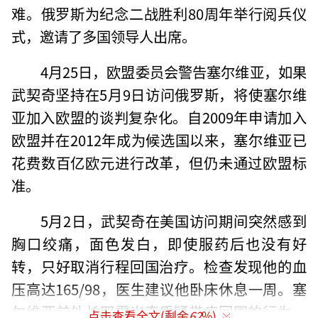
难。俄罗斯为纪念二战胜利80周年举行阅兵仪
式，邀请了多国领导人出席。
4月25日，欧盟委员会警告塞尔维亚，如果
武契奇坚持在5月9日访问俄罗斯，将使塞尔维
亚加入欧盟的谈判复杂化。自2009年申请加入
欧盟并在2012年成为候选国以来，塞尔维亚已
花费数百亿欧元进行改革，但仍未通过欧盟标
准。
5月2日，武契奇在美国访问期间突然感到
胸口绞痛，面色发白，即使服药后也没有好
转，只好取消行程回国治疗。检查发现他的血
压高达165/98，医生建议他卧床休息一周。塞
尔维亚前外长耶雷米奇质疑带病回国的行为，
点击查看全文(剩余
62
%)