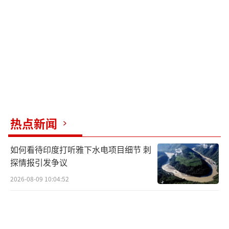
愿意出面调解印巴冲突。他强调自己与印巴两
国关系友好，希望双方冲突能立即停止，并表
露愿意提供帮助的态度。这番话意在体现他作
为国际调停人的能力，同时也是试图转移外界
视线，避免俄乌冲突以及美国关税政策继续发
酵。不过，仔细分析特朗普过往的表现，尤其
是在俄乌冲突中的调解尝试，实际上他的表态
更多是一种政治姿态而非真正的解决方案。
热点新闻
从近期印巴冲突来看，虽然莫迪政府并不
如何看待印度打听雅下水电项目细节 刺
会轻易放弃，但巴基斯坦的表现令人惊讶，甚
探情报引发争议
至成为了当前局势的打破者。国际社会需继续
2026-08-09 10:04:52
关注双方动态，希望能早日找到理智的解决方
法，避免局势进一步升级，对地区和平造成不
可预估的影响。