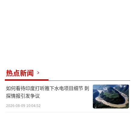
状态较差。歼-10C则是半隐身的第三代战斗
机，装备先进的主动相控阵雷达和PL-15中程
弹，具有21世纪先进水平。这次可能是歼-10C
首次参战。
“枭龙”作为中巴合作的成果，已成为世
界上最成功的轻型战斗机之一，能够携带多种
武器。在飞行员素质方面，印度飞行员似乎倾
热点新闻
向于华而不实的传统，而巴基斯坦飞行员则因
长期处于弱势和逆境，反而在技能和斗志方面
如何看待印度打听雅下水电项目细节 刺
表现较好。
探情报引发争议
2026-08-09 10:04:52
此次冲突与以往集中在克什米尔停火线不
同，扩展到旁遮普地区。莫迪政府以印度教立
国，鼓励印度教徒移民克什米尔，引起当地穆