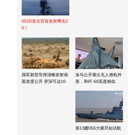
052D首次官宣发射鹰击2
0！
我军新型导弹清晰发射画
洛马公开展出无人僚机外
面首度公开 穿深可达10
形，和歼-50高度相似
米
第13艘055大驱开始试航