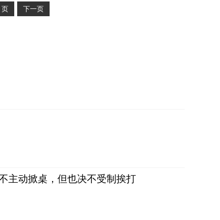
2
页
下一页
，不主动掀桌，但也决不受制挨打