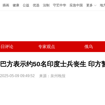
插画
健康
公益
优选
法制
守艺中华
应急中国
更多
地
每日评论
专家观点
俄乌
巴方表示约50名印度士兵丧生 印方
2025-05-09 09:49:52
来源：
泉州晚报