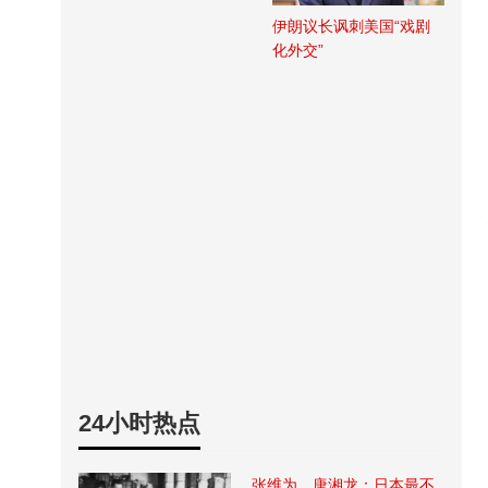
伊朗议长讽刺美国“戏剧
化外交”
24小时热点
张维为、唐湘龙：日本最不