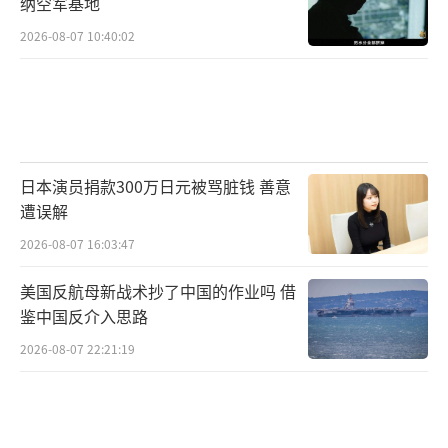
纳空军基地
国里推动制裁，乌克兰的海外账户都会被冻
2026-08-07 10:40:02
结。
乌克兰此举无疑是自掘坟墓。炸红场不仅
会让基辅遭受重创，还会失去盟友支持，国内
动荡不安。全球能源市场动荡，百姓生活更加
日本演员捐款300万日元被骂脏钱 善意
艰难。泽连斯基想靠这一击翻盘，结果却是偷
遭误解
鸡不成蚀把米。他最好收收心，别老想着冒
2026-08-07 16:03:47
险，踏踏实实打仗、谈和，或许还能保住乌克
美国反航母新战术抄了中国的作业吗 借
兰的未来。战争不是儿戏，乌克兰的明天需要
鉴中国反介入思路
智慧，而不是胆量。
（责任编辑：卢其龙 CM0882）
2026-08-07 22:21:19