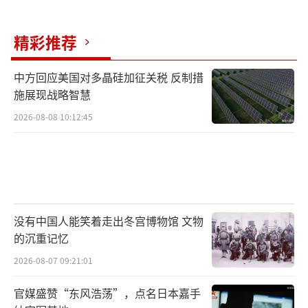
台”。百姓本来就憋了一肚子气，红场事件一
出，利沃夫、敖德萨的街上准会挤满抗议的
精彩推荐
人，要求和平，不要冒险。民心动摇，泽连斯
基这一赌，输了就是众叛亲离，国家四分五
中方回应美国对多晶硅加征关税 反制措
施展现战略智慧
裂。
2026-08-08 10:12:45
此外，红场被炸还会引发全球能源市场的
动荡。2022年冲突刚开始，俄罗斯掐断“北
溪”管道，欧洲气价飙升。2024年底，乌克兰
的过境管道合同到期，俄罗斯一停气，欧洲冬
天将更加寒冷。全球油气价格也会上涨，乌克
没有中国人能笑着走出冬宫博物馆 文物
的沉重记忆
兰还会背锅。网络战方面，俄罗斯2022年就曾
黑过乌克兰政府网站，这次会更加猛烈，导致
2026-08-07 09:21:01
乌克兰的银行、通信全瘫痪，军队连命令都发
官媒盛赞“东风浩荡”，点名日本嘉手
不出去。国际上，俄罗斯还能拉着中国在联合