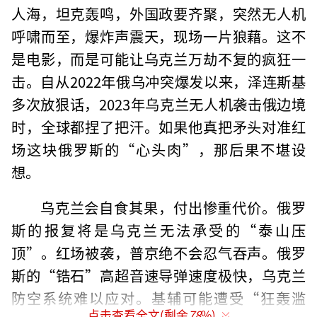
人海，坦克轰鸣，外国政要齐聚，突然无人机
呼啸而至，爆炸声震天，现场一片狼藉。这不
是电影，而是可能让乌克兰万劫不复的疯狂一
击。自从2022年俄乌冲突爆发以来，泽连斯基
多次放狠话，2023年乌克兰无人机袭击俄边境
时，全球都捏了把汗。如果他真把矛头对准红
场这块俄罗斯的“心头肉”，那后果不堪设
想。
乌克兰会自食其果，付出惨重代价。俄罗
斯的报复将是乌克兰无法承受的“泰山压
顶”。红场被袭，普京绝不会忍气吞声。俄罗
斯的“锆石”高超音速导弹速度极快，乌克兰
防空系统难以应对。基辅可能遭受“狂轰滥
点击查看全文(剩余
78
%)