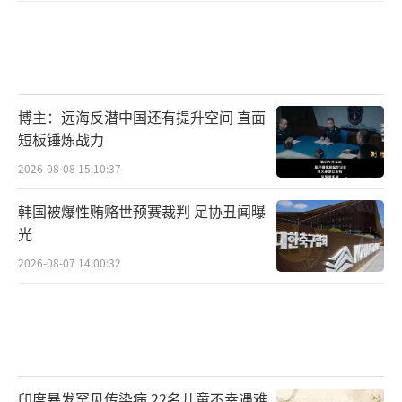
博主：远海反潜中国还有提升空间 直面
短板锤炼战力
2026-08-08 15:10:37
韩国被爆性贿赂世预赛裁判 足协丑闻曝
光
2026-08-07 14:00:32
印度暴发罕见传染病 22名儿童不幸遇难