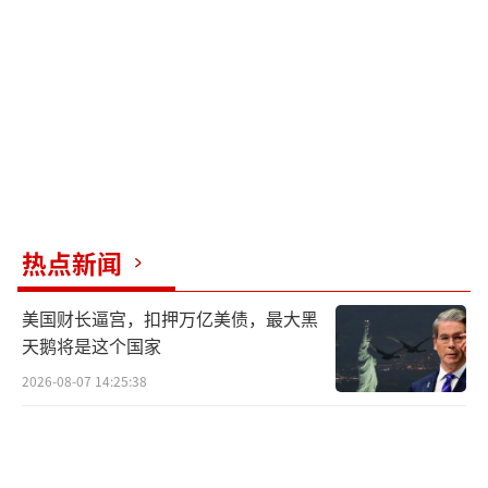
一搞，怕是要穷困潦倒。
乌克兰还将面对全世界的冷眼。过去三
年，乌克兰一直是“受欺负的小弟”，全球同
情心满满，2024年美国援助已达880亿美元。
但若红场阅兵被炸，里面还有中国、印度的大
人物，乌克兰立马从“英雄”变“恶棍”。联
合国安理会连夜开会，俄罗斯指责乌克兰
热点新闻
搞“恐怖袭击”。中国和印度也会因为安全问
美国财长逼宫，扣押万亿美债，最大黑
题与乌克兰划清界限。中立国家会对乌克兰失
天鹅将是这个国家
去信任，俄罗斯的宣传机器也会把红场爆炸的
2026-08-07 14:25:38
照片传遍全球，骂乌克兰是“国际威胁”。
西方盟友也不会给好脸色。美国和北约担
心战争升级，2022年就不肯给乌克兰远程导