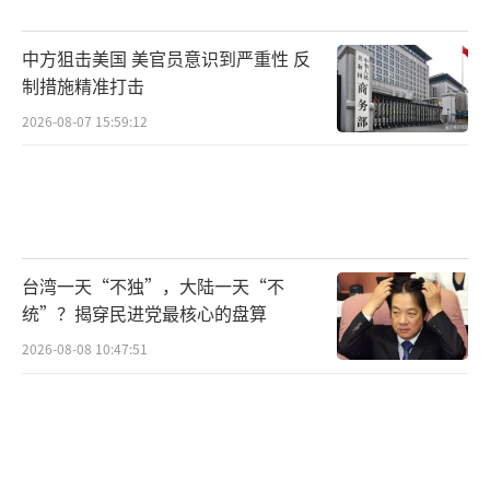
弹。这次红场被炸，美国会缩减援助。欧洲已
中方狙击美国 美官员意识到严重性 反
经接纳了1000万乌克兰难民，再来一波能源危
制措施精准打击
机，欧洲人会非常不满。2022年俄罗斯减供天
2026-08-07 15:59:12
然气，欧洲天然气价格涨了三倍。2024年底乌
克兰的天然气管道合同到期，俄罗斯一停气，
欧洲又得挨冻。北约还得担心俄罗斯发飙，乌
克兰想加入北约的梦想恐怕难以实现。没了西
方的支持，乌克兰怎么继续战斗？
台湾一天“不独”，大陆一天“不
统”？揭穿民进党最核心的盘算
更要命的是，乌克兰内部也会动荡不安。
2026-08-08 10:47:51
泽连斯基这几年靠着硬气撑住国家，但2023年
他跟将军扎卢日内就吵过架，军方早有不满。
这次炸红场风险极大，军队可能不服从命令。
议会里的反对派也会跳出来喊“泽连斯基下