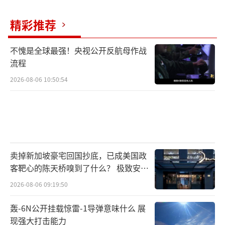
人民币债券，甚至美债最大持有国日本都在3月
精彩推荐
抛售346亿美元转投黄金。这些动向印证了巴菲
特退休前的警告：“当3亿人自嗨、75亿人唾弃
不愧是全球最强！央视公开反航母作战
时，美元霸权离崩塌就不远了。”
流程
2026-08-06 10:50:54
5月9日，当中国副总理何立峰踏上瑞士土
地时，他携带的不仅是谈判方案，更是一份新
时代的宣言书：那个靠航母和美元就能横行世
界的时代，正在华为生产线与中欧班列的轰鸣
中走向终结。
（责任编辑：卢其龙 CM0882）
卖掉新加坡豪宅回国抄底，已成美国政
客靶心的陈天桥嗅到了什么？ 极致安全
的追寻
2026-08-06 09:19:50
轰-6N公开挂载惊雷-1导弹意味什么 展
现强大打击能力