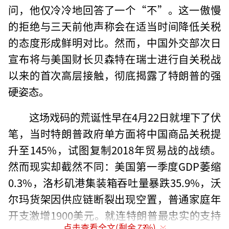
问，他仅冷冷地回答了一个“不”。这一傲慢
的拒绝与三天前他声称会在适当时间降低关税
的态度形成鲜明对比。然而，中国外交部次日
宣布将与美国财长贝森特在瑞士进行自关税战
以来的首次高层接触，彻底揭露了特朗普的强
硬姿态。
这场戏码的荒诞性早在4月22日就埋下了伏
笔，当时特朗普政府单方面将中国商品关税提
升至145%，试图复制2018年贸易战的战绩。
然而现实却截然不同：美国第一季度GDP萎缩
0.3%，洛杉矶港集装箱吞吐量暴跌35.9%，沃
尔玛货架因供应链断裂出现空置，普通家庭年
开支激增1900美元。就连特朗普最忠实的支持
点击查看全文(剩余
73
%)