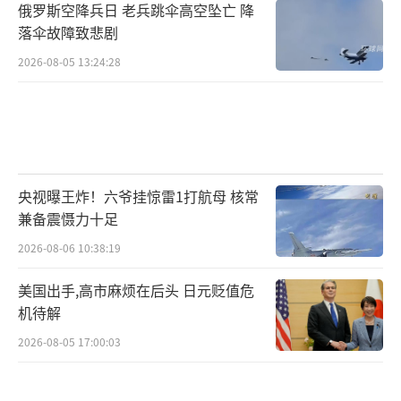
俄罗斯空降兵日 老兵跳伞高空坠亡 降
落伞故障致悲剧
2026-08-05 13:24:28
央视曝王炸！六爷挂惊雷1打航母 核常
兼备震慑力十足
2026-08-06 10:38:19
美国出手,高市麻烦在后头 日元贬值危
机待解
2026-08-05 17:00:03