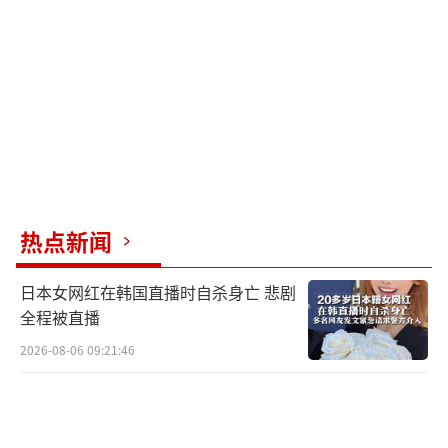
极推手”的策略。当特朗普放话要求中国主动
打电话时，驻美大使馆直接回怼“停止威胁讹
诈”。5月2日美方宣布跨境电商新关税当天，
商务部仅回应“正在评估”。直到5月7日瑞士
会谈官宣，中方才亮出底牌——谈判可以谈，但
前提是美方必须取消单边关税、停止胁迫。这
种策略让特朗普的“极限施压”成了打在棉花
上的重拳。
热点新闻
尽管对美出口受关税冲击下降77%，中国
日本女网红在韩国直播时自杀身亡 悲剧
通过扩大内需将社会消费品零售总额增速推高
全程被直播
至6.8%；华为麒麟芯片国产化率突破90%，Te
2026-08-06 09:21:46
mu跨境电商启用墨西哥海外仓规避关税；就连
被美方视为“杀手锏”的芬太尼议题，也因中
国严格管控出口而失去炒作空间。正如商务部