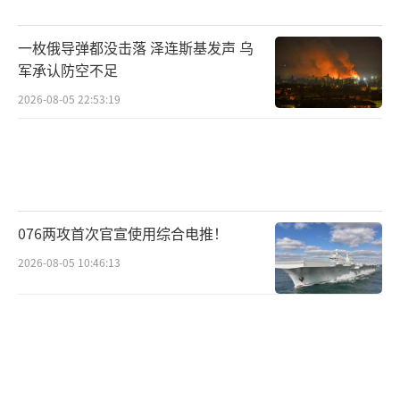
发言人所说：“打，我们奉陪到底；谈，大门
一枚俄导弹都没击落 泽连斯基发声 乌
始终敞开——但跪着求来的协议，我们宁可不
军承认防空不足
要。”
2026-08-05 22:53:19
这场较量超越了双边范畴，演变为世界秩
序重构的缩影。当特朗普坚称“绝不降关
税”时，欧盟宣布对美298亿欧元商品加征报复
性关税，印尼叫停F-15EX订单转购枭龙Block3
076两攻首次官宣使用综合电推！
战机，沙特启动歼-10CE采购评估。连美国传统
2026-08-05 10:46:13
盟友日本也将35%的半导体材料订单转给中
企，东京电子高管坦言：“跟着美国断供，等
于自杀。”
多边机制也在重组——RCEP成员国贸易额
逆势增长12%，金砖国家新开发银行发行首笔