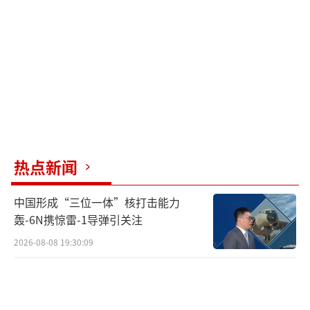
政府实施一系列关税措施以来，业务增速迅
猛。存放在这里的货物包括家具、电视、电子
产品等。一些客户感到恐慌和担忧，不知道如
何应对下一个季度。
《洛杉矶时报》报道，洛杉矶港附近
的“保税仓库”需求飙升，但面积有限。不少
进口商计划将货物存放一到两个月，希望贸易
热点新闻
争端降温。他们也做好了最坏打算，如果关税
仍然不降低，希望通过分批次运出货物以缓解
中国形成“三位一体”核打击能力
关税压力。
轰-6N携惊雷-1导弹引关注
2026-08-08 19:30:09
法国国际货运提供商“乔达集团”表示，
美国政府关税政策的频繁变化对各行业的进口
成本和供应链战略造成巨大影响，让企业在成