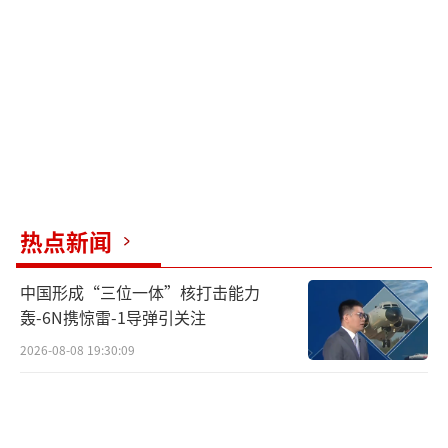
绝承认损失，这种选择性失明源于两个深层矛
盾：一是印度军工研发严重滞后，尽管拥有全
球最大的国防预算，但其国产“光辉”战机至
今无法形成战斗力；二是莫迪政府“政治军事
化”的困局，从2019年购买阵风时的“世纪大
单”喧嚣到如今不得不面对“战机被击落”的
现实，印度军工外交的虚张声势与实际战力的
落差形成残酷对比。
热点新闻
法国作为阵风战机的出口大户，在印度市
中国形成“三位一体”核打击能力
场投入了大量政治资本，试图将其打造成“欧
轰-6N携惊雷-1导弹引关注
洲制造”的金字招牌。然而，这场空战暴露了
2026-08-08 19:30:09
武器性能差距和法国军工体系在实战验证上的
缺失。这场失利可能引发连锁反应，目前埃
及、印度尼西亚、沙特等国都是阵风的主要客