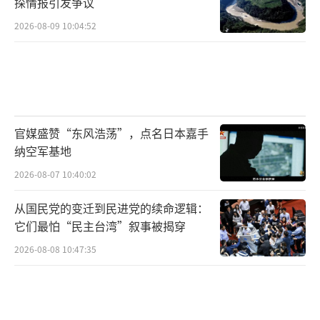
探情报引发争议
度克制”，或许真正的战略家应该明白，在核
2026-08-09 10:04:52
威慑的时代，任何军事胜利都可能成为通向灾
难的台阶。
（责任编辑：卢其龙 CM0882）
官媒盛赞“东风浩荡”，点名日本嘉手
纳空军基地
2026-08-07 10:40:02
从国民党的变迁到民进党的续命逻辑：
它们最怕“民主台湾”叙事被揭穿
2026-08-08 10:47:35