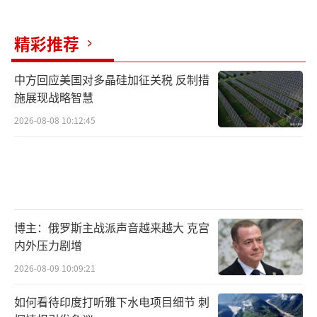
度主导的“马拉巴尔”联合军演，还是巴基斯
精彩推荐
坦与中国的“一带一路”安全合作，都面临着
严峻考验。这场冲突可能重塑整个亚洲的军事
中方回应美国对多晶硅加征关税 反制措
供应链格局，随着中国武器在实战中的表现愈
施展现战略智慧
发亮眼，东南亚、中东等地区的采购国将重新
2026-08-08 10:12:45
评估其防务战略。如果印度不能在短期内完成
军工体系的现代化转型，其“亚洲军事强
国”的定位恐将面临根本性挑战。
当莫迪强颜欢笑地称赞军队“完美胜
博主：俄罗斯主战派声音越来越大 克宫
利”时，新德里的沉默与巴黎的震怒共同构成
内外压力剧增
了这场冲突的荒诞图景。对于南亚次大陆而
2026-08-09 10:09:21
言，这不仅是军事技术的较量，更是政治智慧
如何看待印度打听雅下水电项目细节 刺
的考验。联合国秘书长古特雷斯呼吁“最大程