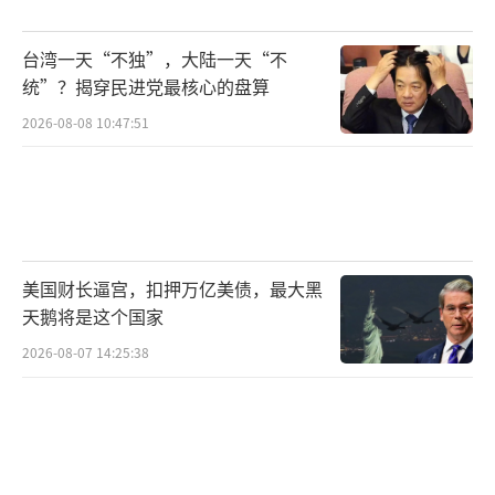
户，而中国歼-10C、歼-16等战机在国际市场上
台湾一天“不独”，大陆一天“不
的表现日益抢眼。对于法国来说，这不仅是商
统”？揭穿民进党最核心的盘算
业损失，更是地缘政治地位的下滑。
2026-08-08 10:47:51
巴基斯坦外长达尔称“歼-10C立下奇
功”，印度互联网上流传的BS001阵风残骸照
片彻底揭开了这场空战的技术面纱。歼-10C的
胜利并非偶然，这款战机在雷达系统、电子战
美国财长逼宫，扣押万亿美债，最大黑
能力、武器兼容性等方面都进行了针对性升
天鹅将是这个国家
级，尤其是其与PL-15导弹的组合，形成了对印
2026-08-07 14:25:38
度空军的代差优势。这种“以旧制新”的战术
思维反映了中巴军事合作的务实路线。
这场空战加剧了印巴之间的核威慑平衡，
暴露了南亚地区安全架构的脆弱性。无论是印