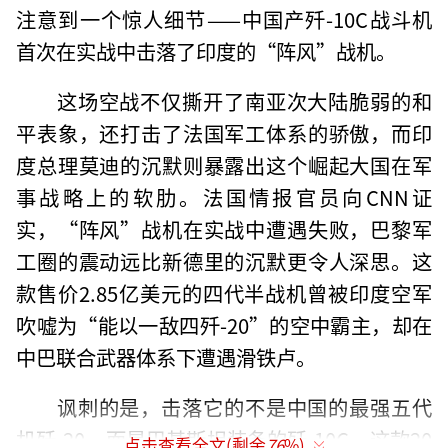
注意到一个惊人细节——中国产歼-10C战斗机
首次在实战中击落了印度的“阵风”战机。
这场空战不仅撕开了南亚次大陆脆弱的和
平表象，还打击了法国军工体系的骄傲，而印
度总理莫迪的沉默则暴露出这个崛起大国在军
事战略上的软肋。法国情报官员向CNN证
实，“阵风”战机在实战中遭遇失败，巴黎军
工圈的震动远比新德里的沉默更令人深思。这
款售价2.85亿美元的四代半战机曾被印度空军
吹嘘为“能以一敌四歼-20”的空中霸主，却在
中巴联合武器体系下遭遇滑铁卢。
讽刺的是，击落它的不是中国的最强五代
机歼-20，而是巴基斯坦装备的歼-10C。这款20
点击查看全文(剩余
76
%)