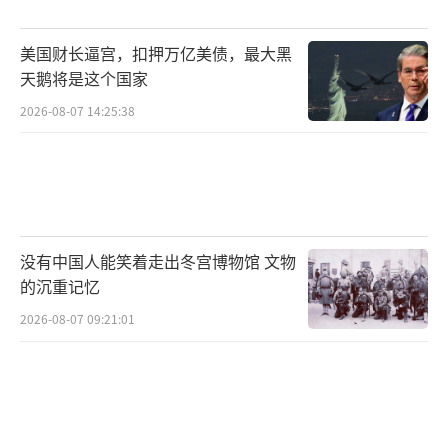
此后将迅速崩盘。Nationwide经济学家丹尼尔
美国财长逼宫，扣押万亿美债，最大黑
·维尔哈伯指出，企业在第一季度提前订购了
天鹅将是这个国家
消费品和资本品（及其他产品），以应对4月2
2026-08-07 14:25:38
日的“解放日”。随着新关税的实施，预计美
国通胀将进一步上升，给本已放缓的消费活动
和经济增长带来更大的阻力。
富国银行经济学家也在报告中写道，如果
没有中国人能笑着走出冬宫博物馆 文物
货物在关税征收日期之前在起运港装船或在运
的沉重记忆
往美国的途中，并在5月27日之前收到，则可免
2026-08-07 09:21:01
税进入美国。这给了企业更多时间备货，这也
将体现在4月份的数据中。但除此之外，预计贸
易将大幅放缓。美国人正继续购买此前存放在
美国仓库的商品，但库存正开始耗尽。彼得森