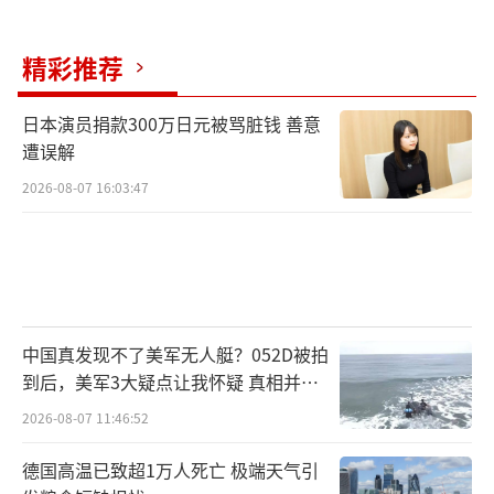
预测，如果这种情况再持续几周，零售商将卖
完库存，夏天会出现商品短缺和货架空空的情
精彩推荐
况。
日本演员捐款300万日元被骂脏钱 善意
塞罗卡也预测，届时美国消费者的选择将
遭误解
大幅减少。他警告称，全球90%的贸易通过海
2026-08-07 16:03:47
运完成。在洛杉矶港，约45%的业务与中国有
关，包括家具、电子产品、电器、服装和鞋
类。这些关税最终将体现在商品成本结构中，
并由美国消费者买单。彭博社报道指出，特朗
普针对中国增设的一系列贸易壁垒，已对美国
中国真发现不了美军无人艇？052D被拍
到后，美军3大疑点让我怀疑 真相并非
经济造成严重后果，依赖相对廉价的中国产品
如此
的美国人深受其害。美国年轻人对特朗普政府
2026-08-07 11:46:52
越来越不满，关税政策把他们的生活搞得一团
德国高温已致超1万人死亡 极端天气引
糟。共和党内部也出现了不满的声音，特朗普