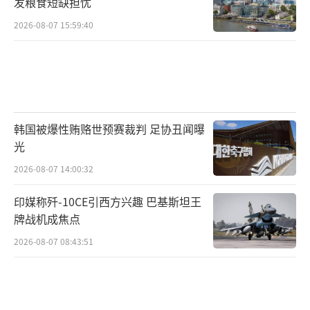
发粮食短缺担忧
的大举征税或将影响共和党明年的国会中期选
2026-08-07 15:59:40
举。
（责任编辑：卢其龙 CM0882）
韩国被爆性贿赂世预赛裁判 足协丑闻曝
光
2026-08-07 14:00:32
印媒称歼-10CE引西方兴趣 巴基斯坦王
牌战机成焦点
2026-08-07 08:43:51