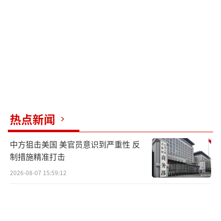
美国零售联合会预计，2025年下半年，美
国进口量将同比下降至少20%。来自中国的进
口量降幅将更为显著。摩根大通预计，美国从
中国的进口量将下降75%至80%。特朗普上台
后在全球范围内挑起贸易战，已宣布对从中国
进口商品征收145%的关税，针对中国香港和内
地的“小额豁免”政策于5月2日到期。中国船
舶也成为特朗普政府的目标，将被征收高额费
热点新闻
用。
中方狙击美国 美官员意识到严重性 反
在特朗普关税政策生效前，许多美国企业
制措施精准打击
选择囤积材料、物资和消费品。数据显示，美
2026-08-07 15:59:12
国3月份贸易逆差超出预期，扩大至创纪录的14
05亿美元。经济学家预计，随着货船陆续抵达
港口，进口激增的势头至少还将持续几周，但