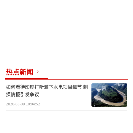
印度发言人透露，近期目标之一是锡亚尔
科特的两个营地，距离边境仅6至18公里。受灾
最严重的是位于巴基斯坦境内100公里处巴哈瓦
尔普尔的穆罕默德军总部。穆扎法拉巴德的一
个虔诚军营地距离控制线和巴控克什米尔首府3
0公里，与近期印控克什米尔发生的袭击存在关
联。
热点新闻
巴基斯坦称有六处地点遭袭，但否认存在
恐怖营地的指控。德里历史学家斯里纳特·拉
如何看待印度打听雅下水电项目细节 刺
加万表示，此次袭击超越了以往模式，印度越
探情报引发争议
过国际边境，袭击巴基斯坦旁遮普省的目标，
2026-08-09 10:04:52
旨在采取更广泛的应对措施。
印度前驻巴基斯坦高级专员阿贾伊·比萨