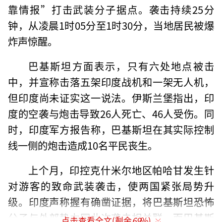
靠情报”打击武装分子据点。袭击持续25分
钟，从凌晨1时05分至1时30分，当地居民被爆
炸声惊醒。
巴基斯坦方面表示，只有六处地点被击
中，并宣称击落五架印度战机和一架无人机，
但印度尚未证实这一说法。伊斯兰堡指出，印
度的空袭与炮击导致26人死亡、46人受伤。同
时，印度军方报告称，巴基斯坦在其实际控制
线一侧的炮击造成10名平民丧生。
上个月，印控克什米尔地区帕哈甘发生针
对游客的致命武装袭击，使两国紧张局势升
级。印度声称握有确凿证据，将巴基斯坦恐怖
分子与外部势力同此次袭击相关联，而巴基斯
点击查看全文(剩余
69
%)