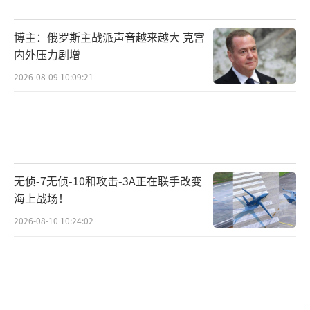
里亚认为，印度此举是“巴拉科特行动的升级
版”，旨在重建威慑。印度消息人士称，此次
博主：俄罗斯主战派声音越来越大 克宫
袭击旨在重新构建威慑力。
内外压力剧增
2026-08-09 10:09:21
多数专家认为，巴基斯坦的报复行动在所
难免，外交手段将发挥关键作用。巴基斯坦的
回应必将到来，挑战在于管控下一阶段的升
级。这正是危机外交的重要性所在。
无侦-7无侦-10和攻击-3A正在联手改变
尽管紧张局势持续升级，部分专家仍对局
海上战场！
势缓和抱有希望。然而，进一步升级的风险依
2026-08-10 10:24:02
然很高，使其成为自2002年以来“最危险”的
印巴危机。巴基斯坦公众对支持军队的热情明
显降低，但如果反印度情绪更为普遍，军队可
能会重新获得人气。
（责任编辑：卢其龙 CM0882）