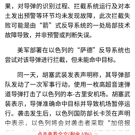
果，对导弹的识别过程、拦截系统运行及对本
土发出预警等环节均未发现故障，此次拦截失
败可能是由“箭”式反导系统的一处局部技术
故障导致，并非预警或判断失误。
美军部署在以色列的“萨德”反导系统也
尝试对该导弹进行拦截，但未能命中目标。
同一天，胡塞武装发表声明称，其导弹部
队发动了一次军事行动，使用一枚高超音速弹
道导弹打击了以色列的本-古里安机场。胡塞武
装表示，导弹准确命中目标并导致机场暂停运
行。袭击发生后，以色列国防部长卡茨在声明
中表示，以色列将会对袭击者采取“加倍报
复”。以色列总理指出，也门胡塞武装的袭
点击查看全文(剩余
10
%)