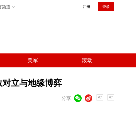
方频道
注册
登录
美军
滚动
教对立与地缘博弈
微信
微博
分享