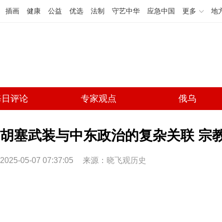
插画
健康
公益
优选
法制
守艺中华
应急中国
更多
地
每日评论
专家观点
俄乌
胡塞武装与中东政治的复杂关联 宗
2025-05-07 07:37:05
来源：
晓飞观历史