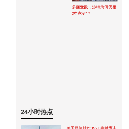
多面受敌，沙特为何仍相
对“克制”？
24小时热点
美国媒体炒作052D发射鹰击