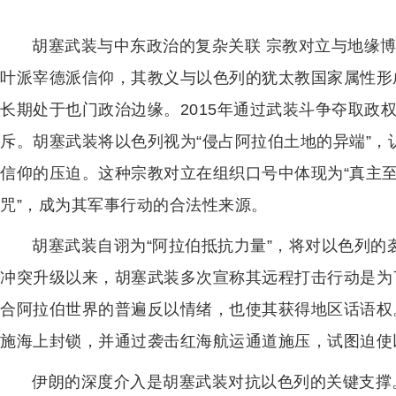
胡塞武装与中东政治的复杂关联 宗教对立与地缘
叶派宰德派信仰，其教义与以色列的犹太教国家属性形
长期处于也门政治边缘。2015年通过武装斗争夺取政
斥。胡塞武装将以色列视为“侵占阿拉伯土地的异端”
信仰的压迫。这种宗教对立在组织口号中体现为“真主
咒”，成为其军事行动的合法性来源。
胡塞武装自诩为“阿拉伯抵抗力量”，将对以色列的
冲突升级以来，胡塞武装多次宣称其远程打击行动是为
合阿拉伯世界的普遍反以情绪，也使其获得地区话语权。
施海上封锁，并通过袭击红海航运通道施压，试图迫使
伊朗的深度介入是胡塞武装对抗以色列的关键支撑