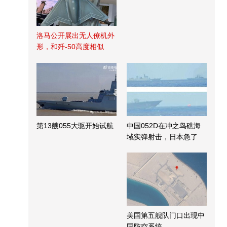
洛马公开展出无人僚机外
形，和歼-50高度相似
第13艘055大驱开始试航
中国052D在冲之鸟礁海
域实弹射击，日本急了
美国第五舰队门口出现中
国防空系统