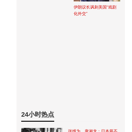
伊朗议长讽刺美国“戏剧
化外交”
24小时热点
张维为、唐湘龙：日本最不