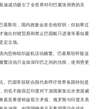
莫迪成功吸引了全世界对印巴紧张局势的关
巴基斯坦，国内政敌会攻击他软弱；但如果过
才做出封锁贸易和禁止巴国船只进港等看似重
坚定立场。
境内恐怖组织趁机活动频繁。巴基斯坦怀疑这
频繁活动只会加深印巴之间的仇恨，使局势更
机。巴国常驻联合国代表呼吁世界各国特别是
，但也不能容忍印度对下游国家发出水资源威
奥甚至希望斡旋双方矛盾。俄罗斯与印度关系
发生冲突。中国明确表示不希望周边生战生