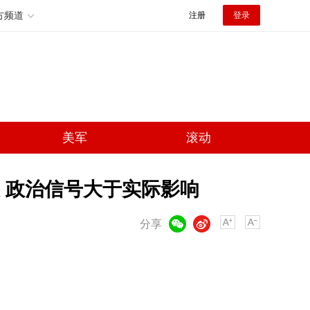
方频道
注册
登录
美军
滚动
 政治信号大于实际影响
微信
微博
分享