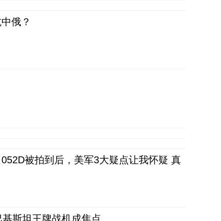
抗中俄？
52D被拍到后，美军3大疑点让我怀疑 真
 巴基斯坦王牌战机成焦点