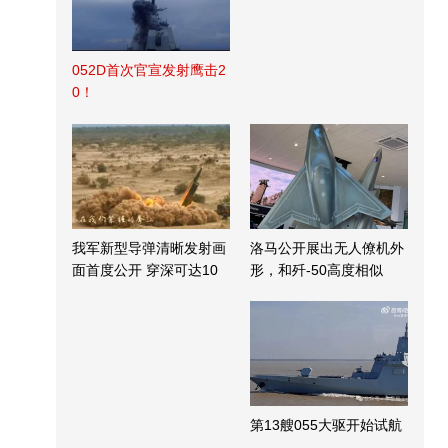
052D首次官宣发射鹰击2
0！
我军新型导弹清晰发射画
洛马公开展出无人僚机外
面首度公开 穿深可达10
形，和歼-50高度相似
米
第13艘055大驱开始试航