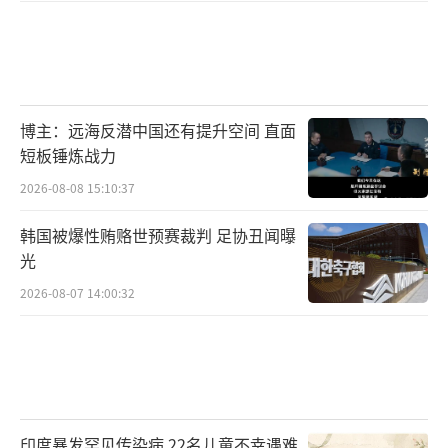
博主：远海反潜中国还有提升空间 直面
短板锤炼战力
2026-08-08 15:10:37
韩国被爆性贿赂世预赛裁判 足协丑闻曝
光
2026-08-07 14:00:32
印度暴发罕见传染病 22名儿童不幸遇难