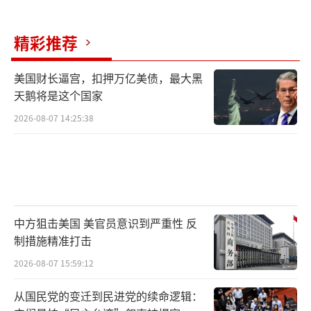
美国的困境并非偶然，实属咎由自取。即
精彩推荐
便没有当前的贸易摩擦，中国未采取任何反制
措施，美国稀土资源短缺的隐患终将爆发。特
美国财长逼宫，扣押万亿美债，最大黑
朗普政府的行为只是提前引爆了这个危机。制
天鹅将是这个国家
定并实施长期有效的战略规划对美国而言也并
2026-08-07 14:25:38
非易事。特朗普政府罔顾美国国情，执意推行
高关税政策，致使国内深层次矛盾全面暴露。
如今，美国经济困境与供应链危机并存，其支
持者基础亦面临严峻考验。
（责任编辑：卢其龙 CM088
中方狙击美国 美官员意识到严重性 反
2）
制措施精准打击
2026-08-07 15:59:12
从国民党的变迁到民进党的续命逻辑：