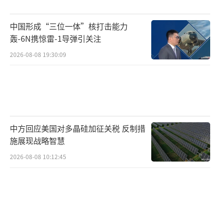
中国稀土的依赖日渐加深，采购需求全部转向
中国形成“三位一体”核打击能力
中国进口。这种依赖性已深入其供应链，促使
轰-6N携惊雷-1导弹引关注
它们积极反对美国对稀土的进口限制，以保障
2026-08-08 19:30:09
自身持续稳定的供应。
中国稀土产业的崛起始于20世纪50年代。
经过数十年的发展，到20世纪八九十年代，中
国稀土冶炼产量已成功反超美国，稳居全球首
中方回应美国对多晶硅加征关税 反制措
位。随后，中国持续推进稀土产业的整合升
施展现战略智慧
级，至21世纪初已构建起完整的产业生态链。
2026-08-08 10:12:45
与此同时，美国因利润微薄而将稀土产业逐渐
外迁。最终，中国掌握了全球80%以上的稀土
相关专利，在技术和产能方面都取得了无可比
拟的领先地位。