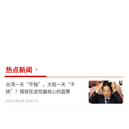
海采矿在内的非常规稀土获取途径，以确保战
略资源的长期稳定供应。
然而，短期内实现这些目标困难重重。美
国技术实力的追赶面临巨大挑战，同时，特朗
普政府的关税政策导致美国与国际社会的合作
关系持续紧张。美国战略储备物资尚存，但其
用途仅限于国家面临紧急安全威胁时方可动
热点新闻
用。目前总价值仅剩8亿美元。
台湾一天“不独”，大陆一天“不
美国意识到，迫使中国让步或许是当前最
统”？揭穿民进党最核心的盘算
佳策略。然而，他们也察觉到，眼前的僵局正
2026-08-08 10:47:51
是自身政策的恶果。早年间，稀土等矿产资源
市场需求量有限，开采和冶炼环节利润微薄，
相关产业逐渐向中国转移。此后，这些企业对