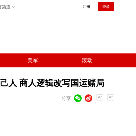
方频道
注册
登录
美军
滚动
己人 商人逻辑改写国运赌局
微信
微博
分享