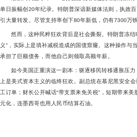
单日振幅创20年纪录。特朗普深谙新媒体法则，执政百日
引大量转发。尽管支持率创下80年新低，仍有7300万
然而，这种民粹狂欢背后是社会撕裂。特朗普冻结哈
义”，实际上是填补减税造成的国债窟窿。这种操作与
承担了巨额债务，而他自己则领取高额年薪。
如今美国正重演这一剧本：驱逐移民转移通胀压力
上是美式资本主义的临终狂欢。副总统在慕尼黑安全会
工订单；财长公开喊话“带支票来免关税”，短期带来
元化，连墨西哥也用人民币结算石油。