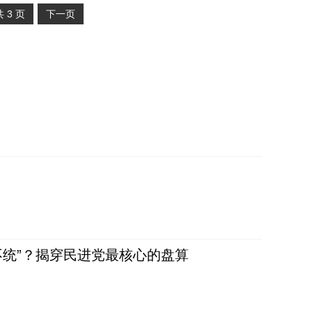
共
3
页
下一页
不统”？揭穿民进党最核心的盘算