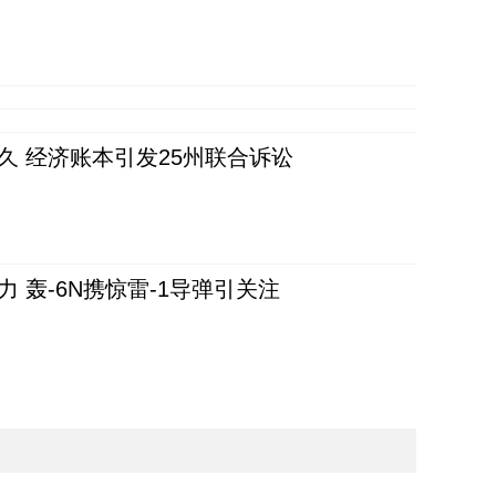
久 经济账本引发25州联合诉讼
 轰-6N携惊雷-1导弹引关注