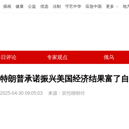
插画
健康
公益
优选
法制
守艺中华
应急中国
更多
地
每日评论
专家观点
俄乌
特朗普承诺振兴美国经济结果富了自
2025-04-30 09:05:03
来源：
宸恺聊财经