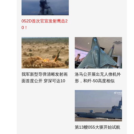
052D首次官宣发射鹰击2
0！
我军新型导弹清晰发射画
洛马公开展出无人僚机外
面首度公开 穿深可达10
形，和歼-50高度相似
米
第13艘055大驱开始试航