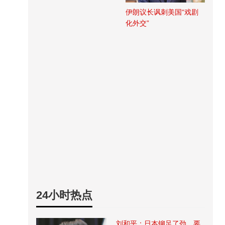
伊朗议长讽刺美国“戏剧
化外交”
24小时热点
刘和平：日本铆足了劲，要