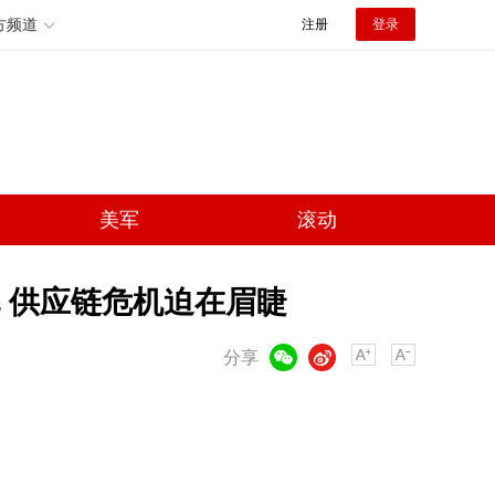
方频道
注册
登录
美军
滚动
 供应链危机迫在眉睫
微信
微博
分享