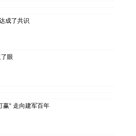
民达成了共识
红了眼
赢” 走向建军百年