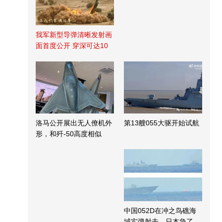
我军新型导弹清晰发射画
面首度公开 穿深可达10
米
洛马公开展出无人僚机外
第13艘055大驱开始试航
形，和歼-50高度相似
中国052D在冲之鸟礁海
域实弹射击，日本急了