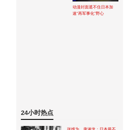
动漫封面遮不住日本加
速“再军事化”野心
24小时热点
张维为、唐湘龙：日本最不