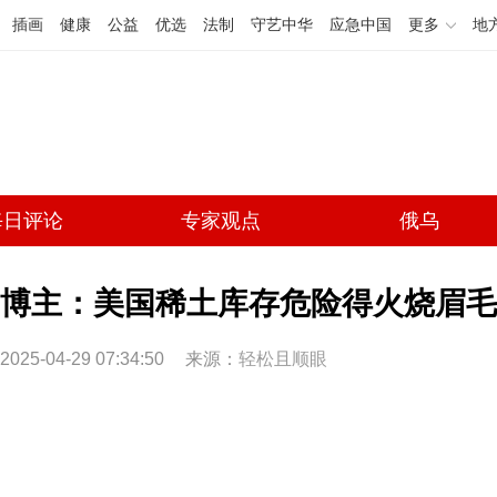
插画
健康
公益
优选
法制
守艺中华
应急中国
更多
地
每日评论
专家观点
俄乌
博主：美国稀土库存危险得火烧眉毛
2025-04-29 07:34:50
来源：
轻松且顺眼