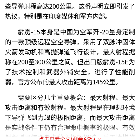
些导弹射程高达200公里。这番声明立即引发了
热议，特别是在印度媒体和军方内部。
霹雳-15本身是中国为空军歼-20量身定制
的一款顶级远程空空导弹，采用了双脉冲固体
火箭发动机和高抛弹道飞行设计，最大射程据
称在200至300公里之间。但出口版霹雳-15E为
了技术控制和武器外销安全，进行了性能削
弱，官方公布的最大攻击距离为145公里。
需要区分几个重要概念：最大射程、最大
攻击距离和有效射程。最大射程是在理想环境
下导弹飞到力竭的极限距离，而最大攻击距离
是实战条件下仍有合理命中概率的极限。有效
射程则是综合考虑敌方机动规避、反干扰措施
点击查看全文(剩余
80
%)