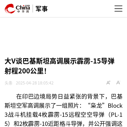
军事
大V谈巴基斯坦高调展示霹雳-15导弹
射程200公里！
头条
2025-04-28 18:05:42
在印巴边境局势日益紧张的背景下，巴基
斯坦空军高调展示了一组照片：“枭龙”Block
3战斗机挂载4枚霹雳-15远程空空导弹（PL-1
5）和2枚霹雳-10近距格斗导弹，并公开强调这