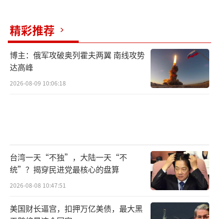
霹雳-10格斗导弹也是个亮点。霹雳-10采用先
进的凝视式红外成像导引头和矢量推力技术，
精彩推荐
具备最大60G机动过载和180度离轴发射能力。
虽然“枭龙”Block3在机动性上无法和阵风或
博主：俄军攻破奥列霍夫两翼 南线攻势
苏-30MKI抗衡，但通过霹雳-10的灵活发射，能
达高峰
有效弥补平台性能不足，大幅提升近距离格斗
2026-08-09 10:06:18
生存能力。
目前，巴基斯坦空军已经建立起以霹雳-15
E远程打击、霹雳-10近距格斗、预警机引导控
制为核心的完整空战体系，在超视距空战中形
台湾一天“不独”，大陆一天“不
成了对印度空军的显著压制。而印度方面，尽
统”？揭穿民进党最核心的盘算
管阵风+流星组合强悍，但数量有限，仅36架阵
2026-08-08 10:47:51
风远远无法覆盖整个战区，更何况印度本国生
美国财长逼宫，扣押万亿美债，最大黑
产的苏-30MKI和米格-29K依旧使用着性能落后