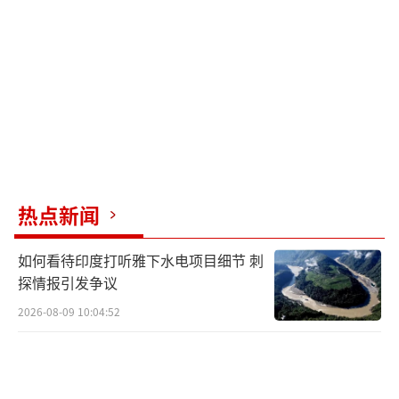
120公里区间。这一探测能力与霹雳-15E的实际
有效射程正好契合。
而在歼-10CE这款更高级平台上，情况有所
不同。歼-10CE机头尺寸更大，雷达功率更高，
探测距离可以达到220公里，远超“枭龙”Bloc
k3。如果挂载的是普通版霹雳-15E，会出现雷
达探测远但导弹打不到的情况。因此推测，巴
热点新闻
基斯坦为歼-10CE订购的240枚霹雳-15E可能是
如何看待印度打听雅下水电项目细节 刺
技术有所放宽、射程增大的改进版，这样才能
探情报引发争议
充分发挥新型雷达的超远探测优势。
2026-08-09 10:04:52
从战术角度看，巴基斯坦空军此举的时机
选择也非常精妙。印度空军近年来依赖从法国
引进的阵风战斗机及其搭配的流星中程空空导