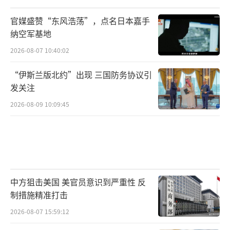
巴基斯坦这次高调亮出霹雳-15，就是在清
官媒盛赞“东风浩荡”，点名日本嘉手
纳空军基地
晰无误地告诉印度空军——如果局势升级，谁能
2026-08-07 10:40:02
先开火、谁能打得更远，南亚天空的主导权恐
怕要重新洗牌了。
（责任编辑：张佳鑫）
“伊斯兰版北约”出现 三国防务协议引
发关注
2026-08-09 10:09:45
中方狙击美国 美官员意识到严重性 反
制措施精准打击
2026-08-07 15:59:12