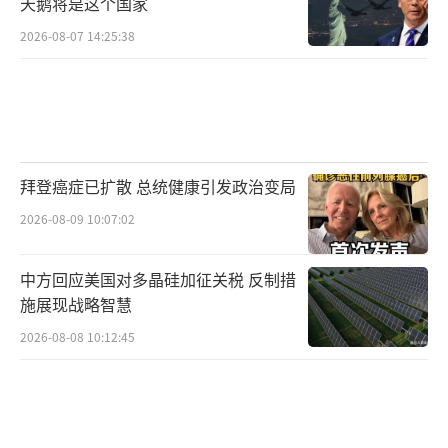
天鹅将是这个国家
的R-77导弹，根本无法在远距离对抗霹雳-15
2026-08-07 14:25:38
E。
当然，现代空战的复杂性意味着雷达探
测、电子干扰、敌机规避机动等因素都会影响
导弹的实际表现。但无论如何，相比几年前只
拜登癌症已扩散 总统健康引发政治变局
能在70-80公里开火的时代，巴基斯坦空军
2026-08-09 10:07:02
的“第一发优势”已是质变。
印度媒体在报道这一事件时，表面上淡定
中方回应美国对多晶硅加征关税 反制措
施展现战略智慧
回应，但字里行间却充满了焦虑，不断呼吁尽
2026-08-08 10:12:45
快引进R-37远程导弹或者加快“阿斯特拉”Mk-
III项目。无论是引进还是自研，都需要时间，
短期内他们很难填补这块“超视距火力缺
口”。