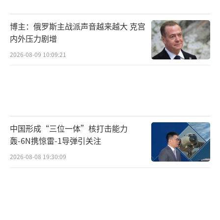
弹来维持超视距空战优势。流星导弹采用固体
博主：俄罗斯主战派声音越来越大 克宫
冲压发动机，最大射程可达150公里，实战有效
内外压力剧增
射程也超过100公里。若巴基斯坦空军仍停留在
2026-08-09 10:09:21
霹雳-12AE水平，将处于明显劣势。
如今，随着霹雳-15E的装备，巴基斯坦的
超视距空战能力实现了质的飞跃。更重要的
是，巴方装备了与国产ZDK-03预警机、歼-10C
中国形成“三位一体”核打击能力
E战斗机、枭龙Block3高度兼容的空中指挥控制
轰-6N携惊雷-1导弹引关注
体系，能够在不暴露自身雷达信号的情况下实
2026-08-08 19:30:09
现远程引导发射，充分利用霹雳-15E的大射程
优势，做到“先敌发现，先敌开火”。
在近距空战层面，“枭龙”Block3装备的