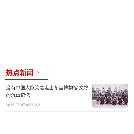
开始向印度出售武器，在国际事务中多次示好
印度，并指责巴基斯坦在反恐问题上的立场。
巴基斯坦在这几十年间为美国做了很
多“脏活”，但最终并未得到应有的回报。阿
西夫表示，如果当初没有帮助美国参与那些战
争，巴基斯坦的历史将会完全不同。实际上，
当时巴基斯坦别无选择，面对苏联和印度的威
热点新闻
胁，只能依靠美国。
没有中国人能笑着走出冬宫博物馆 文物
现在，随着美国军机降落印度，巴基斯坦
的沉重记忆
更加明确美国的意图。阿西夫在采访中指出，
2026-08-07 09:21:01
曾经被美国视为盟友的组织现在都被打上“恐
怖主义”标签，美国的行为是为了遏制东方崛
起的大国，维护其全球霸主地位。他还警告美