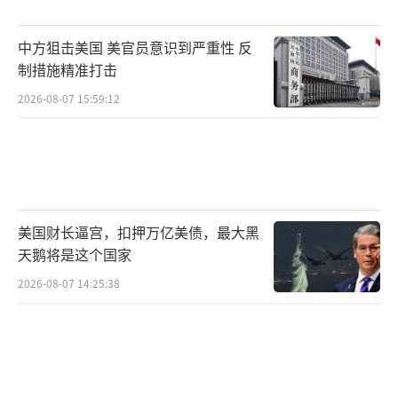
国，如果继续偏袒印度，巴基斯坦可能会公布
更多美国的历史黑料。
中方狙击美国 美官员意识到严重性 反
制措施精准打击
历史让巴基斯坦认清了美西方国家的真实
2026-08-07 15:59:12
面目，也认识到谁才是真正的盟友。中国与巴
基斯坦的合作日益深入，在“一带一路”倡议
下，巴基斯坦的基础设施和产业得到了全面提
升，且不附加任何政治条件。在这种“全天候
战略合作伙伴”的关系下，中巴两国共同抵御
美国财长逼宫，扣押万亿美债，最大黑
美国的干涉势力和印度的扩张欲望，是真正意
天鹅将是这个国家
义上的兄弟。印巴冲突再次爆发，巴基斯坦将
2026-08-07 14:25:38
如何应对，值得期待。
（责任编辑：卢其龙 CM0882）