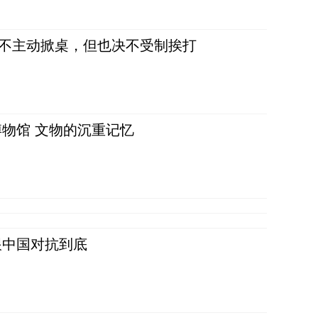
，不主动掀桌，但也决不受制挨打
物馆 文物的沉重记忆
跟中国对抗到底