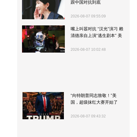
跟中国对抗到底
2026-08-07 09:55:09
嘴上叫嚣对抗 “汉光”演习 赖
清德亲自上演“逃生剧本” 美
军方围观“服务”
2026-08-07 10:02:48
“向特朗普同志致敬！”美
国，超级抹红大赛开始了
2026-08-07 09:43:32