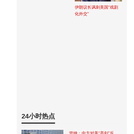
伊朗议长讽刺美国“戏剧
化外交”
24小时热点
管姚：中方对美“亮剑”反