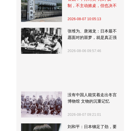
制，不主动掀桌，但也决不
受制挨打
2026-08-07 10:05:13
张维为、唐湘龙：日本最不
愿面对的噩梦，就是真正强
大的中国
2026-08-06 09:57:46
没有中国人能笑着走出冬宫
博物馆 文物的沉重记忆
2026-08-07 09:21:01
刘和平：日本铆足了劲，要