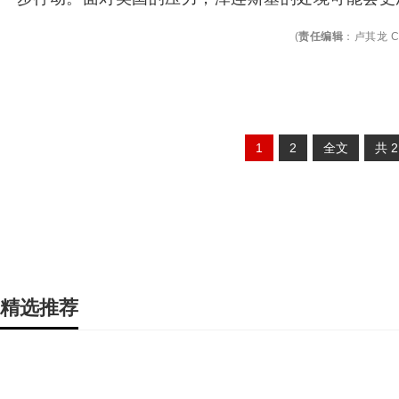
(
责任编辑
：
卢其龙 C
1
2
全文
共
精选推荐