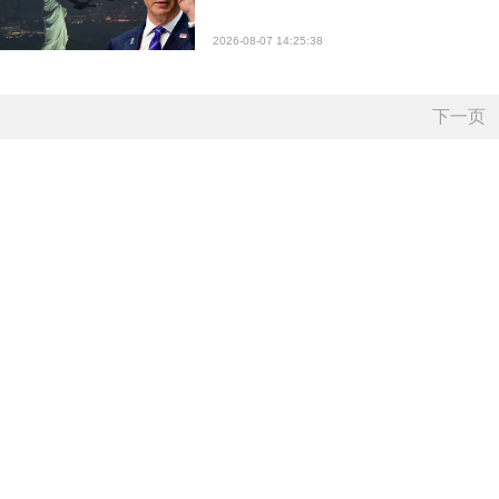
2026-08-07 14:25:38
下一页