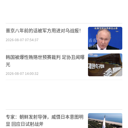
普京八年前的话被军方用进对乌战报！
2026-08-07 07:54:37
韩国被爆性贿赂世预赛裁判 足协丑闻曝
光
2026-08-07 14:00:32
专家：朝鲜发射导弹，威慑日本意图明
显 回应日试射战斧