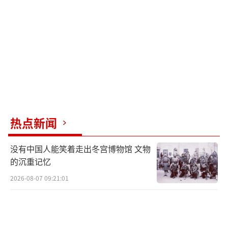
年，特朗普访华时笑脸相迎，转头就撕破脸发
动贸易战。这种“翻脸不认人”的套路，中国
人早已司空见惯。毛主席曾说过，美国人从来
不讲理，除非被逼得没办法。特朗普现在的变
脸并非真心想讲理，而是发现再打下去，美国
自己先扛不住了，内忧外困，经济面临崩溃的
风险，不得不服软。
热点新闻
回到历史上的教训，七十多年前的抗美援
朝长津湖战役中，志愿军第九兵团在冰天雪地
没有中国人能笑着走出冬宫博物馆 文物
里围住了美军陆军第一师，战斗异常惨烈。关
的沉重记忆
键时刻，决定胜负的是水门桥。志愿军多次炸
2026-08-07 09:21:01
毁这座桥，但美军凭借强大的工业能力一次次
修复，最终成功突围。这一教训深深烙在中国
人的记忆中。