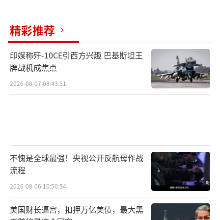
格局。多少国家对美国的霸权规则敢怒不敢
言，中国站出来反对单边主义和霸凌行径，得
精彩推荐
到了全球响应。中国带头站出来，是为了让世
印媒称歼-10CE引西方兴趣 巴基斯坦王
界更公平。
牌战机成焦点
七十年前，志愿军用血肉之躯未能拦住美
2026-08-07 08:43:51
军。今天，中国有了更强的底气，面对特朗普
的求和，依然不松口。现实的紧迫感和未来的
希望，让中国明白，这场仗必须继续打下去。
（责任编辑：张蕾 TT0001）
不愧是全球最强！央视公开反航母作战
流程
2026-08-06 10:50:54
美国财长逼宫，扣押万亿美债，最大黑