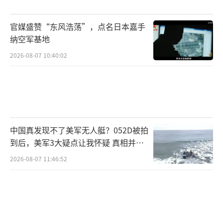
如今特朗普搞关税战，喊着要让美国工
官媒盛赞“东风浩荡”，点名日本嘉手
业“回流”，但这已不是当年的美国。中国不
纳空军基地
会让历史重演，态度坚决。美国靠着科技和军
2026-08-07 10:40:02
事优势横行无忌，但近年来科技进步停滞，靠
吃老本过日子。中国则在各个领域取得了巨大
进步，甚至在某些方面反超美国。
以前美国想打谁就打谁，但现在中国的存
中国真发现不了美军无人艇？052D被拍
到后，美军3大疑点让我怀疑 真相并非
在使其投鼠忌器。特朗普的关税战旨在拖慢中
如此
国脚步，但中国已经今非昔比，工业能力、科
2026-08-07 11:46:52
技创新和国际影响力都大幅提升。错过这个机
会，可能就再也没有了。
这场仗不仅关乎中美，更关乎整个世界的