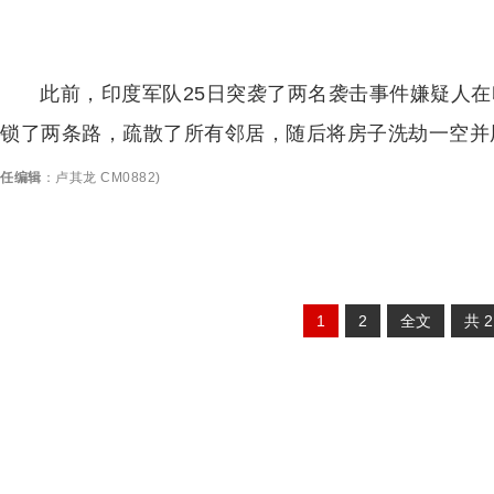
此前，印度军队25日突袭了两名袭击事件嫌疑人
锁了两条路，疏散了所有邻居，随后将房子洗劫一空并
任编辑
：
卢其龙 CM0882
)
1
2
全文
共