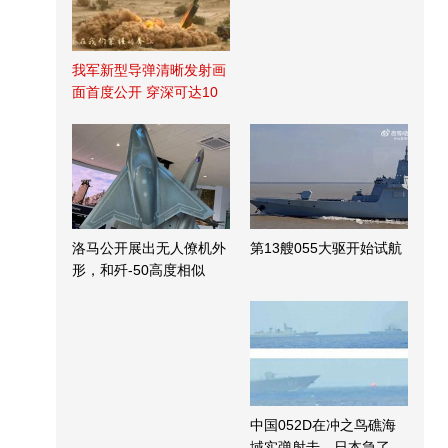
我军新型导弹清晰发射画
面首度公开 穿深可达10
米
洛马公开展出无人僚机外
第13艘055大驱开始试航
形，和歼-50高度相似
中国052D在冲之鸟礁海
域实弹射击，日本急了