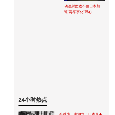
动漫封面遮不住日本加
速“再军事化”野心
24小时热点
张维为、唐湘龙：日本最不