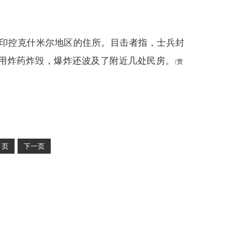
在印控克什米尔地区的住所。目击者指，士兵封
用炸药炸毁，爆炸还波及了附近几处民房。
(
责
2
页
下一页