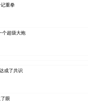
一记重拳
一个超级大炮
民达成了共识
红了眼