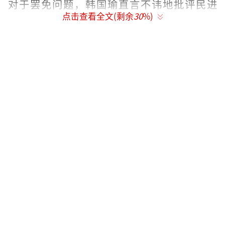
对于罢免问题，韩国瑜直言不讳地批评民进
点击查看全文(剩余
30
%)
党，称刚当选的民代就要被罢免的做法令人难
以接受，并呼吁停止大罢免。
韩国瑜强调，他呼吁赖清德和民进党立即
停止大罢免行动，共同为台湾的美好未来努
力。如果大罢免真的开始，他鼓励全台湾民众
积极参与投票，就像去年基隆市选民决定让市
长谢国梁留任一样，大家要积极反对罢免。
（责
任编辑：卢其龙 CM0882）