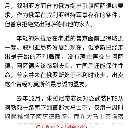
月，叙利亚方面曾向俄方提出引渡阿萨德的要
求，作为俄军在叙利亚维持军事存在的条件，
但普京拒绝交出阿萨德和他的家人。
年轻的朱拉尼在老道的普京面前显得略逊
一筹。叙利亚局势发展到现在，俄罗斯已经走
出最开始的不利局面，没有理由再交出阿萨
德。阿萨德应该感到庆幸，亡国后还能保住性
命，普京并未在俄罗斯处于不利时让步，出卖
这个曾经对莫斯科最忠诚的盟友。
去年12月，朱拉尼带着反对派武装HTS从
阿勒颇一路南下到首都大马士革，仅用一周时
间就推翻了阿萨德政府。而在大马士革陷落
前，阿萨德便连夜乘坐飞机逃往俄罗斯。随着
点击查看全文(剩余
73
%)