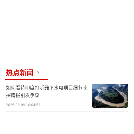
亚的粮食和武器援助以及引渡阿萨德让他回国
接受审判。
实际上，朱拉尼可能也清楚普京大概率不
会同意引渡阿萨德，因此这个条件可能是故意
抛出的要价，目的是保住前两个目标。结果证
明，普京完全不吃这一套。俄方在阿萨德的问
题上态度坚决，拒绝引渡，并且几乎不给叙利
热点新闻
亚任何讨价还价的空间。目前双方接近达成共
识的是继续为叙利亚提供武器和粮食援助，而
如何看待印度打听雅下水电项目细节 刺
债务减免方面的进展缓慢。
探情报引发争议
2026-08-09 10:04:52
谈判形势出现逆转，主要是因为环境变化
和时间推移对朱拉尼不利。一方面，朱拉尼领
导的临时政府并没有实现对叙利亚的完全掌