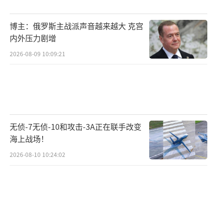
控。上个月初，叙利亚西部爆发大规模武装冲
突，临时政府的部队与支持阿萨德的阿拉维派
博主：俄罗斯主战派声音越来越大 克宫
组织发生激烈交火，造成包括平民在内的上千
内外压力剧增
人死亡。在这场冲突中，大量平民逃往附近的
2026-08-09 10:09:21
俄军基地避难，莫斯科抓住机会敞开大门接纳
这些平民并提供生活保障，使得朱拉尼政府不
再方便赶走俄军。
另一方面，尽管土耳其是朱拉尼政府的主
无侦-7无侦-10和攻击-3A正在联手改变
要支持者，但埃尔多安提供的援助有限，尤其
海上战场！
是在武器方面。朱拉尼在采访中表示，叙利亚
2026-08-10 10:24:02
的武器主要由俄罗斯生产，其他国家不愿提供
替代武器，他们还长期依赖与俄罗斯之间的粮
食和能源协议。美国和欧洲更指望不上，西方
至今未解除对叙利亚的制裁，朱拉尼多次请求