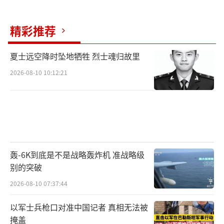
解除制裁，但美国提出了8项前提条件。饱受制
精彩推荐
裁的叙利亚经济财政状况艰难，朱拉尼访问沙
特和卡塔尔寻求财政支持，但卡塔尔担心违反
夏士远空降时坠地牺牲 烈士魂归故里
美国制裁而犹豫不决。
2026-08-10 10:12:21
可以说，朱拉尼现在别无选择，只能依赖
俄罗斯的帮助。局势发展到这个地步，叙利亚
临时政府已没有任何筹码能够用来交换阿萨
德，后者只要不闹事，大概率可以善终。
（责任
轰-6K到底是不是战略轰炸机 准战略级
编辑：卢其龙 CM0882）
别的突破
2026-08-10 07:37:44
以军士兵枪口对准中国记者 真相无法被
掩盖