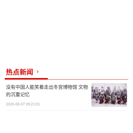
非营利组织负责人弗兰克在示威现场表
示：“当政府可以随意剥夺公民身份，我们与
独裁政权的距离只剩一纸之隔。”
特朗普或许未曾料到，自己亲手任命的大
法官们，此刻正成为套在行政权颈上的绞索。
执政百日未满，超过150起联邦诉讼如雪片般飞
向最高法院，这个数字已超过近三任总统第一
热点新闻
年诉讼总和。哈佛、斯坦福等顶级学府联手起
没有中国人能笑着走出冬宫博物馆 文物
诉政府，加州打响“州权保卫战”，美国正在
的沉重记忆
见证一场罕见的“宪法战争”。最具戏剧性的
2026-08-07 09:21:01
是超千名留学生发起的集体诉讼。这些因参加
巴勒斯坦声援活动或交通违章就被取消签证的
精英学子，将白宫的“国家安全”大旗撕得粉