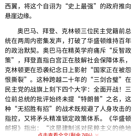
西翼，将这个自诩为“史上最强”的政府推向
悬崖边缘。
奥巴马、拜登、克林顿三位民主党籍前总
统在两周内密集发声，打破了华盛顿维持百年
的政治默契。奥巴马在精英学府痛斥“反智政
策”，拜登直指白宫正在肢解社会保障体系，
克林顿更在恐袭纪念日上影射“国家正在被怨
恨撕裂”。这种跨越二十年的“三剑合璧”在
民主党的战旗上刻下四个大字：全面开战！三
位前总统的批评始终未提“特朗普”之名，这
种“无招胜有招”的战术既规避了人身攻击的
指控，又将矛头精准锁定政策体系。《华盛顿
邮报》指出：“这是建制派对民粹主义的绝地
点击查看全文(剩余
76
%)