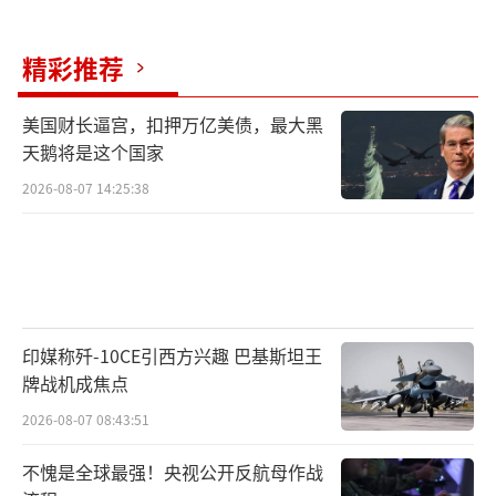
论支持，司法败诉又成为前总统批评的弹药，
这种死亡螺旋正在加速消耗特朗普的政治资
精彩推荐
本。
美国财长逼宫，扣押万亿美债，最大黑
天鹅将是这个国家
站在林肯纪念堂台阶上远眺华盛顿纪念
碑，这个国家似乎再次站在十字路口。每当行
2026-08-07 14:25:38
政权试图突破制衡体系，美国政治就会启
动“自我纠错程序”。如今，当三位前总统、
百万示威者、数十州检察官共同按下这个按
钮，特朗普面对的已不是政治对手，而是美利
印媒称歼-10CE引西方兴趣 巴基斯坦王
坚合众国赖以存续的根基力量。这场“百日危
牌战机成焦点
机”给出的终极启示或许是：在分权制衡的精
2026-08-07 08:43:51
密体系下，任何试图凌驾于宪法之上的权力终
将被体制的反作用力粉碎。正如联邦法院最新
不愧是全球最强！央视公开反航母作战