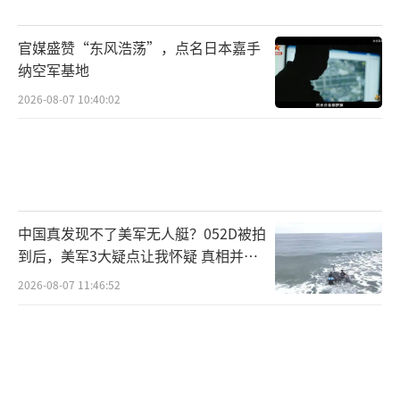
碎。法律专家指出，政府援引的《移民法》第2
12条款正被滥用为“思想审查工具”。而加州
官媒盛赞“东风浩荡”，点名日本嘉手
对关税政策的诉讼则揭示了残酷现实：特朗普
纳空军基地
的“美国优先”正在变成“各州内战”。
2026-08-07 10:40:02
纵观美国240年宪政史，从未有总统在如此
短时间内遭遇全方位立体打击。前总统们的道
德审判、街头运动的民意倒戈、司法系统的程
序围剿，这三股力量形成的共振效应正在动摇
中国真发现不了美军无人艇？052D被拍
特朗普执政的合法性根基。深层数据显示，危
到后，美军3大疑点让我怀疑 真相并非
如此
机早有预兆：总统支持率在第二个任期的“蜜
2026-08-07 11:46:52
月期”就跌破40%，共和党内部出现16名议员
倒戈，福克斯新闻的民调显示，62%的选民认
为“国家走在错误道路上”。更致命的是，三
大危机存在化学反应——街头示威为诉讼提供舆