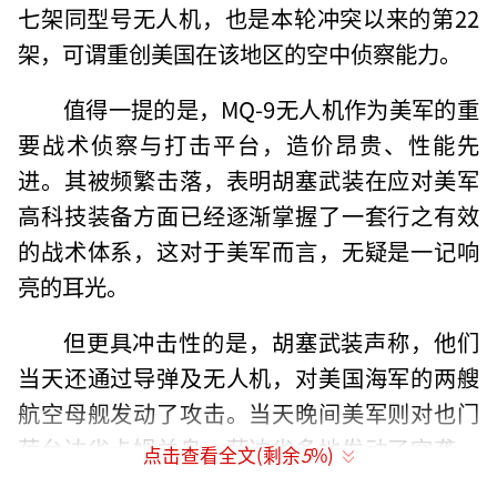
七架同型号无人机，也是本轮冲突以来的第22
架，可谓重创美国在该地区的空中侦察能力。
值得一提的是，MQ-9无人机作为美军的重
要战术侦察与打击平台，造价昂贵、性能先
进。其被频繁击落，表明胡塞武装在应对美军
高科技装备方面已经逐渐掌握了一套行之有效
的战术体系，这对于美军而言，无疑是一记响
亮的耳光。
但更具冲击性的是，胡塞武装声称，他们
当天还通过导弹及无人机，对美国海军的两艘
航空母舰发动了攻击。当天晚间美军则对也门
荷台达省卡姆兰岛、萨达省多地发动了空袭。
点击查看全文(剩余
5
%)
（责任编辑：张佳鑫）