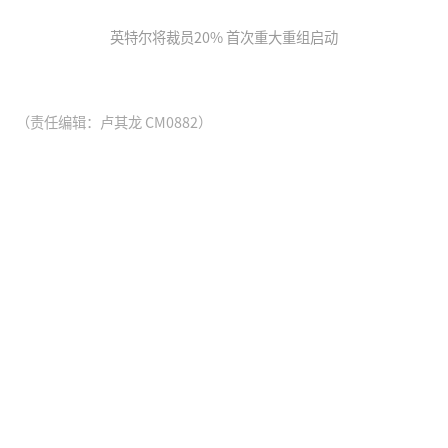
英特尔将裁员20% 首次重大重组启动
（责任编辑：卢其龙 CM0882）