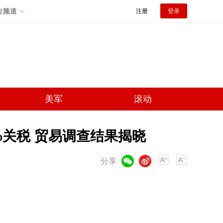
方频道
注册
登录
美军
滚动
%关税 贸易调查结果揭晓
微信
微博
分享