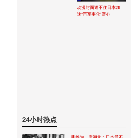
动漫封面遮不住日本加
速“再军事化”野心
24小时热点
张维为、唐湘龙：日本最不