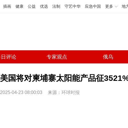
插画
健康
公益
优选
法制
守艺中华
应急中国
更多
地
每日评论
专家观点
俄乌
美国将对柬埔寨太阳能产品征3521
2025-04-23 08:00:03
来源：
环球时报