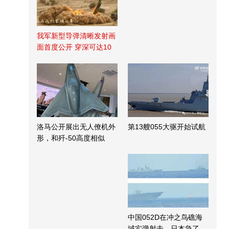
我军新型导弹清晰发射画
面首度公开 穿深可达10
米
洛马公开展出无人僚机外
第13艘055大驱开始试航
形，和歼-50高度相似
中国052D在冲之鸟礁海
域实弹射击，日本急了