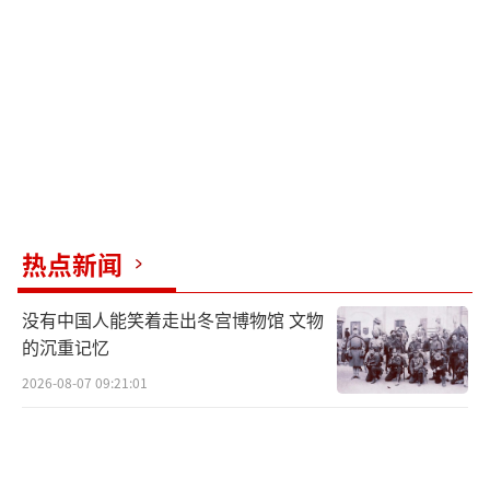
俄军还收紧了库拉霍沃西郊的小口袋阵。
他们沿H-15公路进攻康斯坦丁诺波里及安德烈
耶夫卡的乌军阵地，并扫荡周边开阔地带。俄
军逐渐收紧口袋阵，迫使乌军离开坚固阵地西
撤，力求在追击过程中消耗乌军兵力。
乌军在1500公里的战线上全力抵抗俄军全
热点新闻
线进攻时，后方传来令人沮丧的消息：乌军总
参谋部推动17岁年轻人提交征兵资料，准备长
没有中国人能笑着走出冬宫博物馆 文物
期作战。这意味着前线老兵短期内无法复员回
的沉重记忆
家。美国坚决从乌克兰战争中抽身，欧洲也不
2026-08-07 09:21:01
希望看到一支只能被动挨打的军队。因此，乌
军不仅要拼命抵抗，还要积极进攻。
（责任编辑：