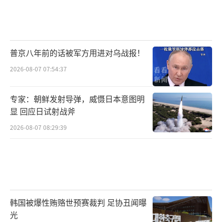
普京八年前的话被军方用进对乌战报！
2026-08-07 07:54:37
专家：朝鲜发射导弹，威慑日本意图明
显 回应日试射战斧
2026-08-07 08:29:39
韩国被爆性贿赂世预赛裁判 足协丑闻曝
光