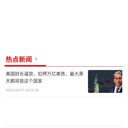
“六代机竞速”：中美技术博弈已进入胶
着阶段
当前，中美双方在六代战机的研发进度上
呈现出前所未有的同步态势。中国已经有两款
疑似六代战机在网络上曝光，虽未明确官宣服
热点新闻
役时间，但从其机体外形和部署状态判断，已
经进入工程样机阶段。而美方的F-47计划仍处
美国财长逼宫，扣押万亿美债，最大黑
于概念验证与关键技术攻关阶段，具体型号细
天鹅将是这个国家
节高度保密，尚未有实质原型公开。
2026-08-07 14:25:38
如果说此前中美在四代、五代战斗机领域
仍存在代际差距，那么在六代机上，双方几乎
处于同一起跑线。但正因如此，每一个技术环
节都可能成为决定竞速胜负的关键变量。而此