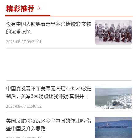
要么重金投入自建完整稀土体系，要么寻找新
精彩推荐
型替代材料，要么压缩装备计划，而无论哪种
没有中国人能笑着走出冬宫博物馆 文物
选项，时间成本和财政负担都极为沉重。
的沉重记忆
此外，哪怕是未来中美关系缓和，中国放
2026-08-07 09:21:01
宽稀土出口限制，也不意味着美国就能“高枕
无忧”。供应的不确定性本身，就足以让五角
大楼在制定战机批量投产计划时投鼠忌器。
没有稀土，就没有下一代美军空优？
中国真发现不了美军无人艇？052D被拍
到后，美军3大疑点让我怀疑 真相并非
从目前技术水平来看，想要在不依赖稀土
如此
2026-08-07 11:46:52
的前提下制造出F-47所需的全套核心系统，几
美国反航母新战术抄了中国的作业吗 借
乎不可能。稀土不仅体现在电子器件中，更渗
鉴中国反介入思路
透于整机结构复合材料的性能优化当中。雷