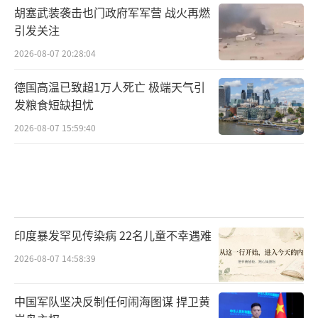
背景下，限制稀土出口成为中国可以精准打击
胡塞武装袭击也门政府军军营 战火再燃
美军战略项目的“杠杆”。这种“卡脖子”战
引发关注
术，不需要大张旗鼓，也无需宣战布告，只需
2026-08-07 20:28:04
维持技术封锁与出口审查的常态化，就足以让F
德国高温已致超1万人死亡 极端天气引
-47这种高依赖型项目一拖再拖。
发粮食短缺担忧
时间的拖延，对中方无疑更为有利。越晚
2026-08-07 15:59:40
进入量产阶段，美国在未来空中优势方面的战
略预期越容易落空。而一旦中方抢先完成六代
机部署，那么在空战博弈中就将占据主动地
位。
印度暴发罕见传染病 22名儿童不幸遇难
美方的“技术自救”之路：代价几何？
2026-08-07 14:58:39
当然，作为全球军事工业最发达的国家，
中国军队坚决反制任何闹海图谋 捍卫黄
美国并非毫无还手之力。F-47计划的推进并不