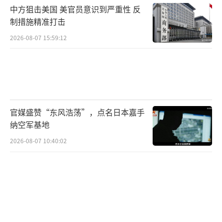
中方狙击美国 美官员意识到严重性 反
时，中方对稀土出口施加限制，无异于直接在
制措施精准打击
美方脚下“挖了一个坑”。
2026-08-07 15:59:12
稀土反制：不是新手段，但击中痛点
早在中美贸易摩擦初期，稀土就曾被列入
中方潜在反制清单。随着近年来美国高调推
动“脱钩”策略，在芯片、高端制造等领域不
官媒盛赞“东风浩荡”，点名日本嘉手
纳空军基地
断施压中国，北京逐步强化对战略资源的监管
2026-08-07 10:40:02
和出口审查机制，稀土出口政策也变得愈发收
紧。
此次F-47计划被曝“命门掌握在中国手
中”，从一个侧面反映出美军尖端装备对中国
产业链的高度依赖。面对这种被动局面，美方