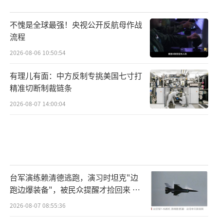
F-47战机计划目前虽未完全曝光，但从现
不愧是全球最强！央视公开反航母作战
有信息看，其命运早已与全球稀土供应链紧密
流程
绑定。在中美战略博弈加剧的背景下，中国以
2026-08-06 10:50:54
资源优势对美形成实质掣肘，恰恰说明：再强
有理儿有面：中方反制专挑美国七寸打
大的技术蓝图，也不能脱离现实产业支撑。
精准切断制裁链条
2026-08-07 14:00:04
如果未来中方能够进一步扩大六代机研发
优势，而美方则在材料供应、项目成本与时间
控制上接连受阻，那么这一轮空中军备竞赛的
天平，或许真的会首次向东方倾斜。主动权究
竟在谁手中，不再只是战机升空的事，更是国
台军演练赖清德逃跑，演习时坦克"边
策与资源布局的大博弈。
（责任编辑：张佳鑫）
跑边爆装备"，被民众提醒才捡回来 演
习状况频出引发关注
2026-08-07 08:55:36