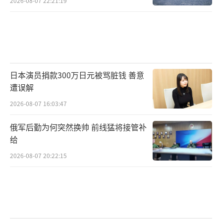
2026-08-07 22:21:19
达、通信、光学传感器、推进系统——几乎所有
决定现代战机作战能力的核心模块，都离不开
稀土材料的支撑。
美军若想完全摆脱对中国稀土的依赖，面
日本演员捐款300万日元被骂脏钱 善意
临的不仅是成本高昂的问题，更有产业链完整
遭误解
性和技术成熟度的挑战。一旦无法实现大批量
2026-08-07 16:03:47
稳定供货，即便F-47原型机在试验中表现优
异，也难以真正推向部队列装，成为改变空中
俄军后勤为何突然换帅 前线猛将接管补
给
战力格局的核心装备。
2026-08-07 20:22:15
中国如何把握主动权？时间越久越有利
对于中方来说，当前的战略窗口期可谓极
其关键。在双方都未率先宣布六代战机列装的