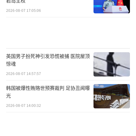
岩岛主权
会就此搁浅，华盛顿方面很可能会在未来几年
2026-08-07 17:05:06
中斥巨资投建稀土产业链，以图重夺材料战略
自主权。
问题在于，这一过程所需时间和资金极为
庞大。据行业估算，要建成可用于军工级应用
英国男子扮死神引发恐慌被捕 医院屋顶
的完整稀土冶炼工厂，至少需要5-8年时间、数
惊魂
十亿美元的投资，同时还要攻克高纯度稀土分
2026-08-07 14:57:57
离、精细加工等多个技术瓶颈。换句话说，时
韩国被爆性贿赂世预赛裁判 足协丑闻曝
间与金钱，缺一不可。
光
哪怕美方在技术上突围成功，回头再看当
2026-08-07 14:00:32
前F-47计划的时间表，可能也已经落后中国一
大截。而届时，中国是否还停留在六代机阶
段，恐怕也是未知数。