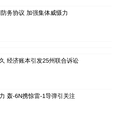
防务协议 加强集体威慑力
久 经济账本引发25州联合诉讼
 轰-6N携惊雷-1导弹引关注