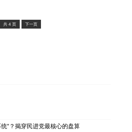
共
4
页
下一页
不统”？揭穿民进党最核心的盘算