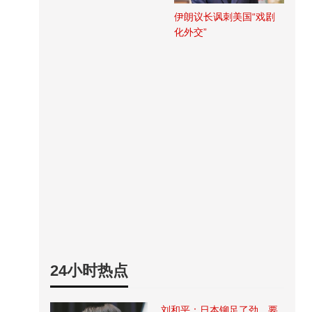
伊朗议长讽刺美国“戏剧
化外交”
24小时热点
刘和平：日本铆足了劲，要