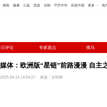
插画
健康
公益
优选
法制
守艺中华
应急中国
更多
地
每日评论
专家观点
俄乌
媒体：欧洲版“星链”前路漫漫 自主
2025-04-14 14:54:27
来源：
光明网