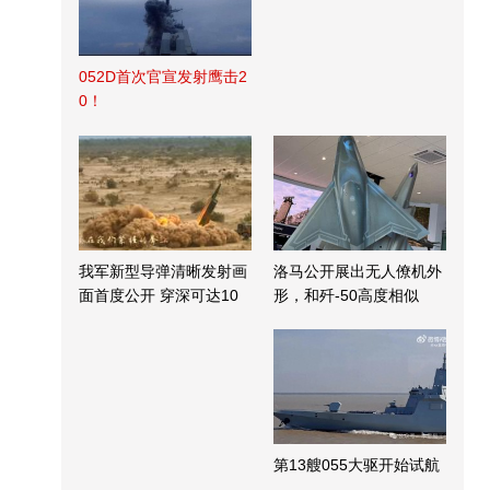
052D首次官宣发射鹰击2
0！
我军新型导弹清晰发射画
洛马公开展出无人僚机外
面首度公开 穿深可达10
形，和歼-50高度相似
米
第13艘055大驱开始试航