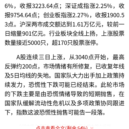
6%，收报3223.64点；深证成指涨2.25%，收
报9754.64点；创业板指涨2.27%，收报1900.5
3点。沪深两市成交额达到1.61万亿元，较前一
日缩量901亿元。行业板块全线上扬，上涨股票
数量接近5000只，超170只股票涨停。
A股连续三日上涨，从3040点开始，最高
反弹约200点，市场情绪有所修复，已收复年线
及5日均线的失地。国家队大力出手加上政策持
续发力，恐慌性下跌可能已经结束。此轮市场
的下跌主要是由恐慌情绪导致的短期抛售，在
国家队缓解流动性危机以及多项政策协同跟进
下，指数这波恐慌性抛售可能告一段落。
全球市场全线反攻，发生了什么？亚太股市强力反弹
点击查看全文(剩余
54
%)