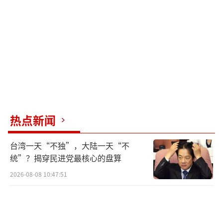
市场延续反弹，创业板指与深成指双双涨
超2%，近5000股飘红。然而，指数在连续修复
反弹后也显现出疲态。早盘冲高后未能一鼓作
气，反而出现一定程度的震荡回落，成交量也
较前一日有所萎缩。若后续没有足够的增量资
金进场承接，短线市场可能还会经历震荡与反
复。
热点新闻
（责任编辑：卢其龙 CM0882）
台湾一天“不独”，大陆一天“不
统”？揭穿民进党最核心的盘算
2026-08-08 10:47:51