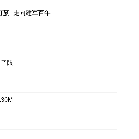
赢” 走向建军百年
红了眼
30M