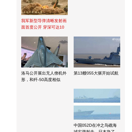
我军新型导弹清晰发射画
面首度公开 穿深可达10
米
洛马公开展出无人僚机外
第13艘055大驱开始试航
形，和歼-50高度相似
中国052D在冲之鸟礁海
域实弹射击，日本急了