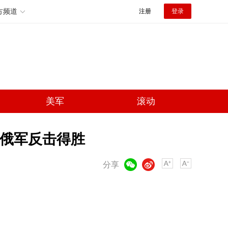
方频道
注册
登录
美军
滚动
 俄军反击得胜
微信
微博
分享