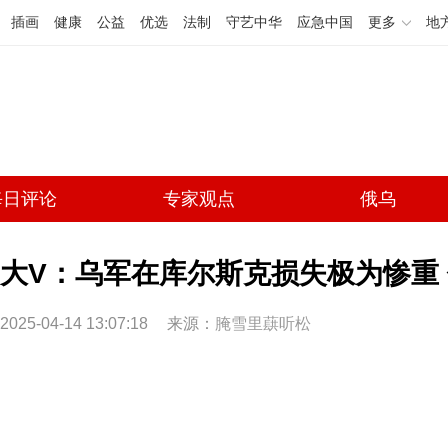
插画
健康
公益
优选
法制
守艺中华
应急中国
更多
地
每日评论
专家观点
俄乌
大V：乌军在库尔斯克损失极为惨重
2025-04-14 13:07:18
来源：
腌雪里蕻听松