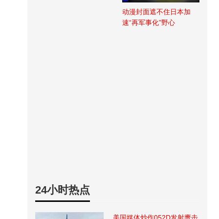
动漫封面遮不住日本加
速“再军事化”野心
24小时热点
美国媒体炒作052D发射鹰击