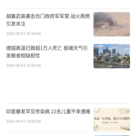
发言人近日重申：“任何国家的安全都不能以
损害他国主权为代价。”当B-2轰炸机投下的阴
胡塞武装袭击也门政府军军营 战火再燃
影笼罩中东时，国际社会更需擎起多边主义明
引发关注
灯，因为真正的安全从来不是建立在废墟之
2026-08-07 20:28:04
上。
（责任编辑：卢其龙 CM0882）
德国高温已致超1万人死亡 极端天气引
发粮食短缺担忧
2026-08-07 15:59:40
印度暴发罕见传染病 22名儿童不幸遇难
2026-08-07 14:58:39