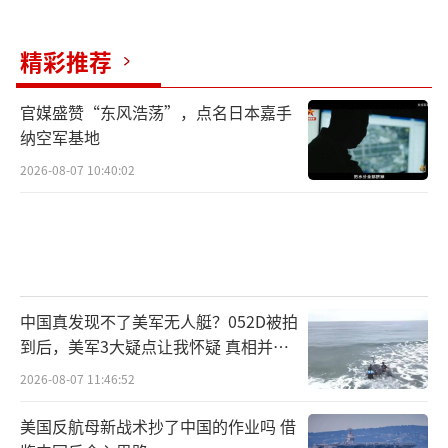
这种“敲山震虎”的策略可能适得其反。4
月3日，胡塞武装向以色列埃拉特港发射的导弹
精彩推荐
虽被拦截，但已清晰传递出“开辟第二战
场”的信号。更危险的是，随着美军空袭常态
官媒盛赞“东风浩荡”，点名日本嘉手
纳空军基地
化，胡塞武装或将重新启用2019年袭击沙特石
2026-08-07 10:40:02
油设施时使用的“自杀式无人机蜂群”战术。
这种造价仅2万美元的无人机若密集扑向美军舰
艇，即便是宙斯盾系统也难以招架。
军事分析师魏东旭指出，B-2轰炸机每出动
一次需耗费数百万美元，而胡塞武装转移一枚
中国真发现不了美军无人艇？052D被拍
到后，美军3大疑点让我怀疑 真相并非
导弹的成本不到美军的千分之一。这种经济账
如此
2026-08-07 11:46:52
背后是战略思维的错位：美军试图用“技术代
差”碾压对手，却忽略了也门错综复杂的部族
美国反航母新战术抄了中国的作业吗 借