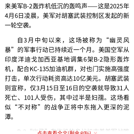
来美军B-2轰炸机低沉的轰鸣声——这是2025年
4月6日凌晨，美军对胡塞武装控制区发起的新
一轮空袭。
自3月中旬以来，这场被称为“幽灵风
暴”的军事行动已持续近一个月。美国空军从
印度洋迪戈加西亚基地调集6架B-2隐形轰炸
机，配合KC-135加油机群，对也门实施高强度
打击，单次行动耗资高达10亿美元。胡塞武装
则宣称，仅3月15日至16日的空袭就导致31人
死亡、101人受伤，其中过半是妇孺。这场看
似“不对称”的战争正将中东拖入更深的泥
潭。
B-2“幽灵”轰炸机的参战标志着美军战略
点击查看全文(剩余
80
%)