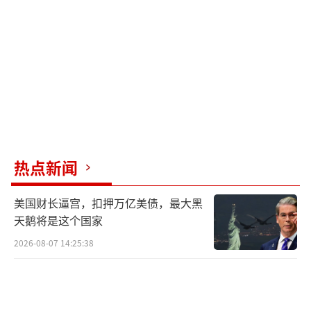
地游击战术保存实力，将导弹发射车化整为
零，甚至将武器库伪装成民房。
在萨那市郊的临时难民营里，45岁的教师
阿卜杜勒掀开帐篷，指着远处仍在冒烟的学校
废墟说：“他们说这里藏着导弹，可我的学生
上周还在操场踢足球。”3月28日的空袭中，萨
那省7名平民被弹片击中，荷台达省一处居民区
热点新闻
在深夜化作火海。社交媒体流传的视频显示，
母亲徒手扒开瓦砾寻找孩子的场景让全球网民
美国财长逼宫，扣押万亿美债，最大黑
揪心。
天鹅将是这个国家
2026-08-07 14:25:38
尽管美国宣称打击目标均为军事设施，但
胡塞武装控制的媒体统计显示，3月至今已有超
过200座民用建筑被毁，包括医院、发电站和食