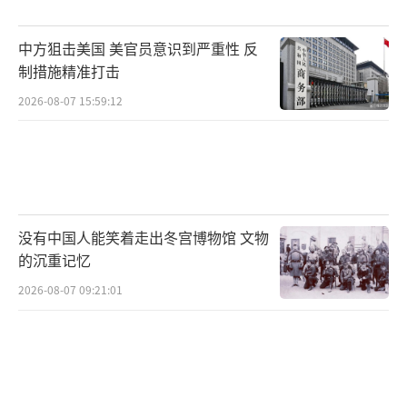
品仓库。这种“附带损伤”正在加剧也门的人
道主义危机。这个战乱国家80%人口本就依赖
中方狙击美国 美官员意识到严重性 反
国际援助生存，如今连联合国运送面粉的卡车
制措施精准打击
都成了空袭风险下的移动标靶。
2026-08-07 15:59:12
表面上看，美军行动是为了保护红海航运
安全，但其深层逻辑直指伊朗。自3月中旬特朗
普致信伊朗最高领袖哈梅内伊要求重启核谈判
以来，美国持续通过打击胡塞武装向德黑兰施
没有中国人能笑着走出冬宫博物馆 文物
压。胡塞武装的“努赫”弹道导弹射程可达120
的沉重记忆
0公里，若配备伊朗提供的制导系统，足以威胁
2026-08-07 09:21:01
以色列南部城市。而美军近期重点轰炸的萨达
省军事基地，正被怀疑存放着伊朗援助的巡航
导弹部件。