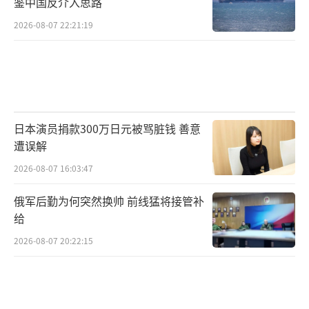
关系。胡塞武装控制区的民众多数属于栽德
鉴中国反介入思路
派，他们视外部军事干预为宗教压迫，反而更
2026-08-07 22:21:19
紧密地团结在武装组织周围。正如也门学者法
赫米所言：“爆炸声每响一次，就有更多年轻
人加入胡塞的征兵站。”
当萨达省最后一缕硝烟散去，真正的赢家
日本演员捐款300万日元被骂脏钱 善意
或许尚未现身。但可以肯定的是，军事手段无
遭误解
法浇灭仇恨的火种。4月6日空袭后，胡塞武装
2026-08-07 16:03:47
立即向红海发射反舰导弹，美军“卡尼”号驱
俄军后勤为何突然换帅 前线猛将接管补
逐舰被迫启动密集阵近防系统拦截。这种“袭
给
击-报复-升级”的恶性循环恰似也门沙漠中盘旋
2026-08-07 20:22:15
的沙暴，吞噬着和平的最后一丝希望。
中国始终主张通过对话解决争端。外交部