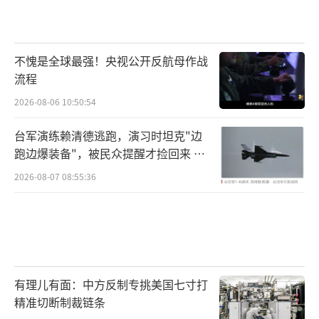
不愧是全球最强！央视公开反航母作战
流程
2026-08-06 10:50:54
台军演练赖清德逃跑，演习时坦克"边
跑边爆装备"，被民众提醒才捡回来 演
习状况频出引发关注
2026-08-07 08:55:36
有理儿有面：中方反制专挑美国七寸打
精准切断制裁链条