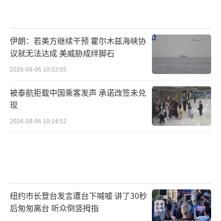
伊朗：若美方继续干预 霍尔木兹海峡协
议就无法达成 美威胁成绊脚石
2026-08-06 10:32:05
被泰航拒载中国乘客发声 承诺改签未兑
现
2026-08-06 10:14:52
纽约市长登台发言遭台下喊嘘 讲了30秒
后匆匆离台 听众倒竖拇指