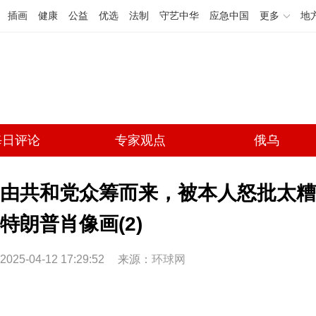
插画
健康
公益
优选
法制
守艺中华
应急中国
更多
地
每日评论
专家观点
俄乌
由共和党众筹而来，被本人怒批太糟
特朗普肖像画(2)
2025-04-12 17:29:52
来源：
环球网