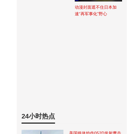
动漫封面遮不住日本加
速“再军事化”野心
24小时热点
美国媒体炒作052D发射鹰击