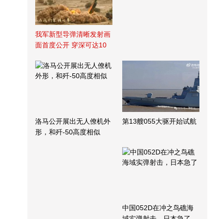
我军新型导弹清晰发射画
面首度公开 穿深可达10
米
洛马公开展出无人僚机外
第13艘055大驱开始试航
形，和歼-50高度相似
中国052D在冲之鸟礁海
域实弹射击，日本急了