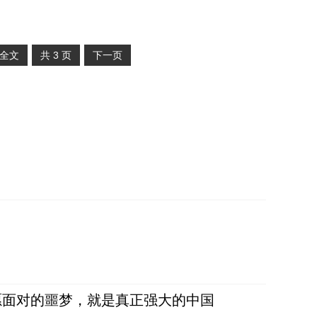
全文
共
3
页
下一页
愿面对的噩梦，就是真正强大的中国