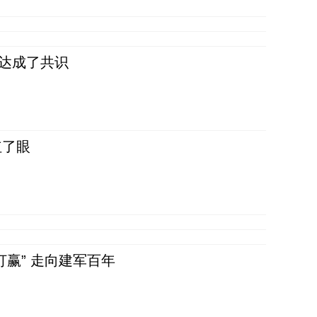
民达成了共识
红了眼
赢” 走向建军百年