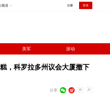
方频道
注册
登录
美军
滚动
糕，科罗拉多州议会大厦撤下
微信
微博
分享