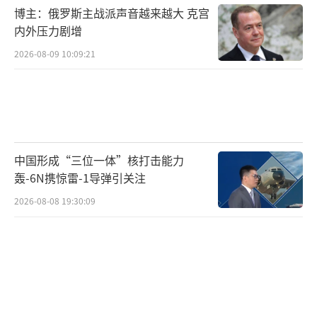
博主：俄罗斯主战派声音越来越大 克宫
额进口税，否则货物会被退回。类似情况很
内外压力剧增
多，评论区不乏讽刺之声。
2026-08-09 10:09:21
也有MAGA派因为关税倒戈。GameStop C
EO莱恩·科恩因关税影响宣布成为民主党人。
Barstool Sports创始人戴夫·波特诺伊也因关
税导致的投资损失而改变立场。支持者们坚信
中国形成“三位一体”核打击能力
短期痛苦换来长期荣光，他们认为关税会恢复
轰-6N携惊雷-1导弹引关注
公平竞争环境。
2026-08-08 19:30:09
特朗普的关税新政不仅是一套经济政策，
还演化成文化武器。专栏作家巴蒂亚·昂加尔-
萨尔贡指出，关税可能是拯救美国“男子气概
危机”的关键。体力劳动岗位的海外外包让许
多美国男性感到失去目标，特朗普通过强硬政