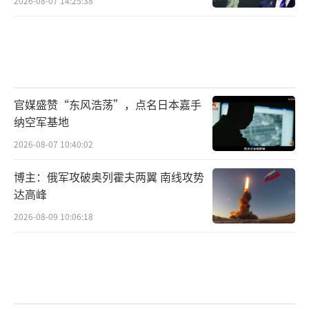
时间。无论特朗普领导方式如何变化，真正重
2026-08-07 14:25:38
要的是普通人在这种局势中如何继续生活，找
到自己的方向。关税落地美国人已疯 生活陷入
黑色幽默！
（责任编辑：卢其龙 CM0882）
官媒盛赞“东风浩荡”，点名日本嘉手
纳空军基地
2026-08-07 10:40:02
博主：俄军攻破奥列霍夫两翼 南线攻势
达高峰
2026-08-09 10:06:18