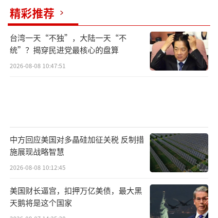
精彩推荐
策迎合了他们对“恢复力量”的渴望。然而，
这也加剧了社会分裂。
台湾一天“不独”，大陆一天“不
统”？揭穿民进党最核心的盘算
特朗普继续扩大关税范围，宣布对药品征
2026-08-08 10:47:51
收104%的关税。对于许多人来说，这像一场不
会结束的噩梦。特朗普履职两个多月，接下来
四年对美国及国际社会意味着什么，依然无人
知晓。加拿大作家内森·穆恩描述了面对不确
定性的恐惧。
中方回应美国对多晶硅加征关税 反制措
施展现战略智慧
特朗普在华盛顿发表讲话时一如既往地不
2026-08-08 10:12:45
屑一顾，模仿卑微语气嘲讽其他国家。虽然很
多人已麻木，但对于仍在适应新动向的人们来
美国财长逼宫，扣押万亿美债，最大黑
天鹅将是这个国家
说，如何消化这些话语并为未来做好准备仍需