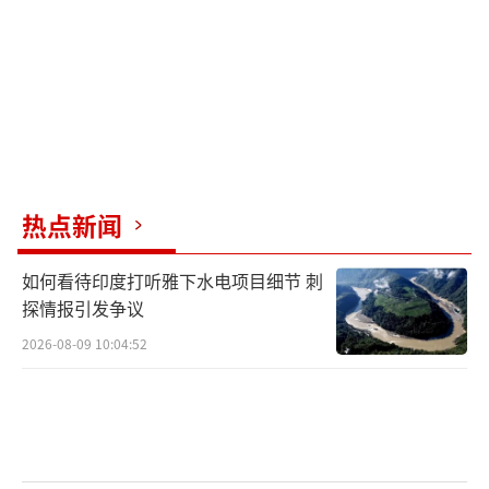
场和大型折扣连锁店抢购商品。28岁的莎莉·
桑托斯在洛杉矶县的好市多批发店囤积了大量
生活必需品。苹果手机也引发了恐慌性抢购，
苹果公司提前感知到关税的影响，安排飞机运
送iPhone以稳定价格。
美国家庭对玩具也很敏感，因为77%的玩
热点新闻
具产自中国，高额关税让许多从业者感到绝
如何看待印度打听雅下水电项目细节 刺
望。一家玩具店老板表示，自己已经斥资40万
探情报引发争议
美元囤积库存，一旦卖完可能就得关停。其他
2026-08-09 10:04:52
领域如二手车价格也在上涨，花店老板尝试调
整进货渠道并种植花卉，但仍面临经营困境。
一些工厂主因高额税单而苦恼。一家小型
制造企业因从中国订购铝制零件被要求支付高