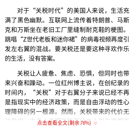
对于“关税时代”的美国人来说，生活充
满了黑色幽默。互联网上流传着特朗普、马斯
克和万斯坐在老旧工厂里缝制耐克鞋的梗图。
跳唱“Z世代老板和迷你裙”的病毒视频再度引
发左右翼的混战。要关税还是要这种寻欢作乐
的生活，没有答案。
关税让人疲惫、焦虑、恐惧，但同时也带
来兴奋和躁动。一位红州博主说，在创纪录的
时间内，“关税”对于右翼分子来说已经不再
是指现实中的经济政策，而是自由浮动的性心
理障碍的另一根源。然而，关税带来的代价无
法忽视。许多人连明天能否给工人发工资都不
点击查看全文(剩余
76
%)
敢确定。有人准备关闭工厂，有人寻找新的供