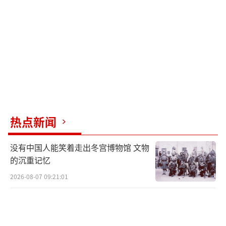
现年75岁的纳瓦罗是一位经济学家，毕业
于塔夫茨大学，后在哈佛大学取得经济学博士
学位。去年12月，他被特朗普任命为贸易和制
造业高级顾问。早在特朗普首个任期内，纳瓦
罗就效力于他，先后执掌了特朗普于2016年设
立的白宫国家贸易委员会，以及2017年设立的
白宫贸易和制造业政策办公室。
热点新闻
不过，这位特朗普核心经济顾问有着一连
没有中国人能笑着走出冬宫博物馆 文物
串“黑历史”。2019年，纳瓦罗被爆在其《致
的沉重记忆
命中国》等6部书籍中杜撰“哈佛经济学家罗恩
2026-08-07 09:21:01
·瓦拉”作为观点来源，以传播反华思想。纳
瓦罗还是首位因藐视国会罪入狱的白宫前官
员，去年初，他因拒绝配合国会山骚乱事件调