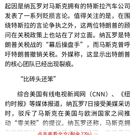
起因是纳瓦罗对马斯克拥有的特斯拉汽车公司
发表了一系列贬损言论。值得关注的是，在围
绕特斯拉的言论争执之外，这两位特朗普的顾
问在关税政策上也站在了对立面。纳瓦罗是特
朗普关税战的“幕后操盘手”，而马斯克曾呼
吁特朗普撤销关税。外媒称，这显示出特朗普
的核心团队已经出现裂痕。
“比砖头还笨”
综合美国有线电视新闻网（CNN）、《纽
约时报》等媒体报道，纳瓦罗7日接受美媒采访
时，驳斥了马斯克在美国与欧洲国家之间推
动“零关税”的提议。纳瓦罗还称，马斯克拥
有的特斯拉“根本不算汽车制造商，充其量只
点击查看全文(剩余
77
%)