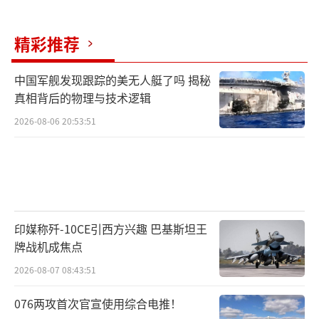
哈佛教育的经济学家认同他的观点……”
精彩推荐
“男孩终究是男孩”
中国军舰发现跟踪的美无人艇了吗 揭秘
面对马斯克和纳瓦罗争吵不断升级，白宫
真相背后的物理与技术逻辑
新闻秘书卡罗琳·莱维特8日回应称：“显而易
2026-08-06 20:53:51
见，这两个人对贸易和关税政策持截然不同的
看法。”莱维特说，“男孩终究是男孩，我们
将让他们继续在公共空间辩论”。莱维特还声
称：“我们拥有历史上最透明的政府，这表明
特朗普有意听取各方声音。”
印媒称歼-10CE引西方兴趣 巴基斯坦王
牌战机成焦点
南京理工大学马克思主义学院院长、特聘
2026-08-07 08:43:51
教授强舸9日对《环球时报》记者表示，此事暴
露出特朗普阵营是不同诉求、不同主张的利益
076两攻首次官宣使用综合电推！