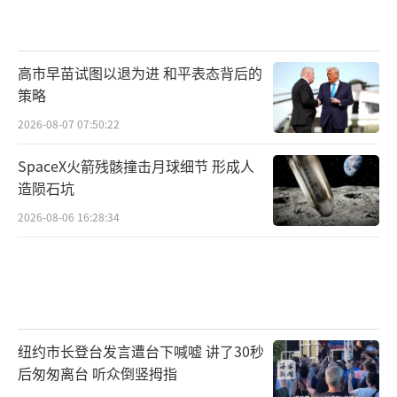
高市早苗试图以退为进 和平表态背后的
策略
2026-08-07 07:50:22
SpaceX火箭残骸撞击月球细节 形成人
造陨石坑
2026-08-06 16:28:34
纽约市长登台发言遭台下喊嘘 讲了30秒
后匆匆离台 听众倒竖拇指