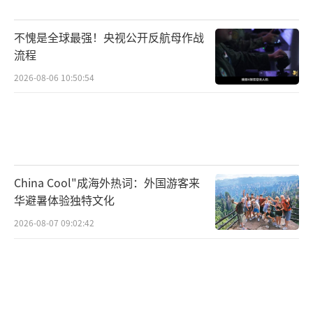
查被判4个月监禁。
不愧是全球最强！央视公开反航母作战
纳瓦罗被认为是长期关税政策最坚定的拥
流程
护者之一，他的贸易计划成为了美右翼保守派
2026-08-06 10:50:54
智库传统基金会“2025计划”的内容基础。他
主张政府把目标对准“那些美国对其贸易逆差
相对较大、对美征收相对较高关税的经济
体”，如中国、印度、泰国、越南、马来西
China Cool"成海外热词：外国游客来
亚、日本和欧盟等。当特朗普公布“对等关
华避暑体验独特文化
税”时，纳瓦罗在“2025计划”中提到的8个贸
2026-08-07 09:02:42
易伙伴都被列为将面临相对较高关税的国家。
悉尼大学美国研究中心主任贾里德·蒙德舍恩
说， 纳瓦罗的做法几十年来一直为人所熟
知，“他有哈佛文凭，但我不知道有多少受过