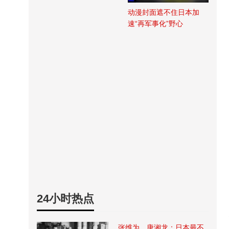
动漫封面遮不住日本加
速“再军事化”野心
24小时热点
张维为、唐湘龙：日本最不