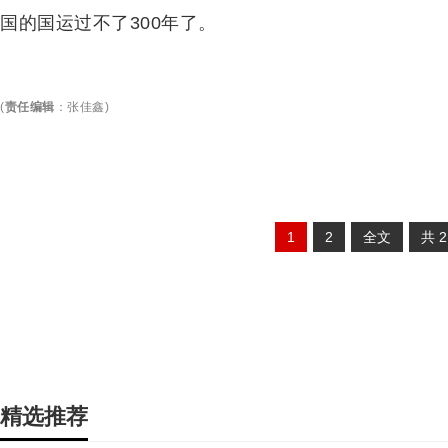
国的国运过不了300年了。
(
责任编辑
：
张佳鑫
)
1
2
全文
共
精选推荐