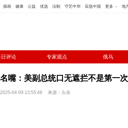
插画
健康
公益
优选
法制
守艺中华
应急中国
更多
地
每日评论
专家观点
俄乌
名嘴：美副总统口无遮拦不是第一次
2025-04-09 13:55:48
来源：
头条