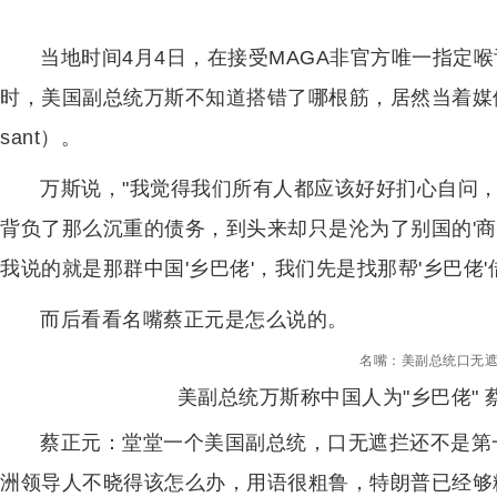
当地时间4月4日，在接受MAGA非官方唯一指定
时，美国副总统万斯不知道搭错了哪根筋，居然当着媒体
sant）。
万斯说，"我觉得我们所有人都应该好好扪心自问
背负了那么沉重的债务，到头来却只是沦为了别国的'商
我说的就是那群中国'乡巴佬'，我们先是找那帮'乡巴佬
而后看看名嘴
蔡正元是怎么说的。
名嘴：美副总统口无
美副总统万斯称中国人为"乡巴佬" 
蔡正元：堂堂一个美国副总统，口无遮拦还不是第
洲领导人不晓得该怎么办，用语很粗鲁，特朗普已经够