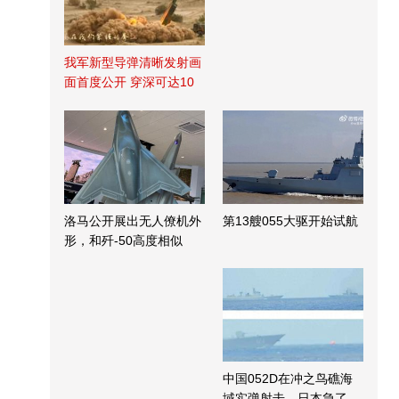
我军新型导弹清晰发射画
面首度公开 穿深可达10
米
洛马公开展出无人僚机外
第13艘055大驱开始试航
形，和歼-50高度相似
中国052D在冲之鸟礁海
域实弹射击，日本急了