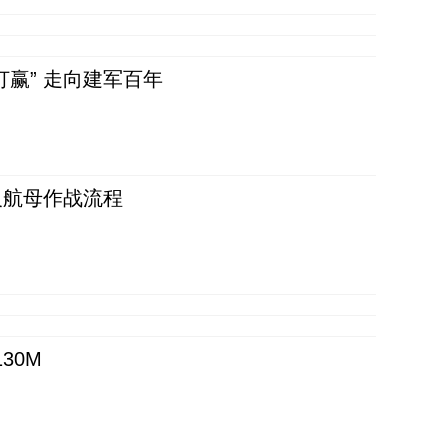
赢” 走向建军百年
反航母作战流程
30M