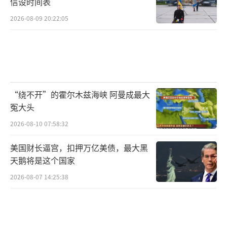
信设时间表
可问题是，赖清德及民进党当局真的“强
2026-08-09 20:22:05
硬”得起来吗？“战斗蓝”发起人赵少康公开
敦促赖清德，“包括台积电在内的所有相关产
业链，赖清德敢不敢下令停止台湾(地区)对美国
的‘一切投资’？”
“绕不开”的霍尔木兹海峡 阿曼成最大
据台湾“中时新闻网”报道，前民代郭正
冤大头
亮则在岛内政论节目中痛骂民进党当局，“什
2026-08-10 07:58:32
么都不会，竟然还要民众去搞大罢免？简直是
美国财长逼宫，扣押万亿美债，最大黑
混蛋‘政府’！”台湾“梅花新闻网”引述萧
天鹅将是这个国家
旭岑批民进党，此时还推“大罢免”就是“出
2026-08-07 14:25:38
卖台湾”。
台股跳水式暴跌，股市也变“青鸟”了
吗？