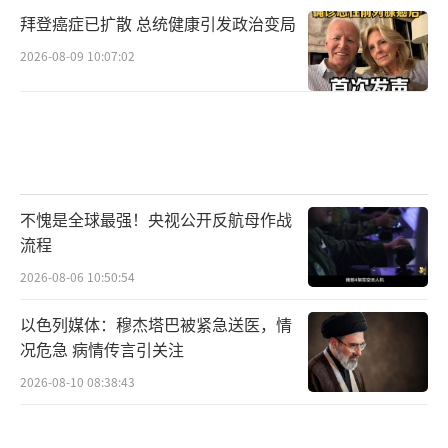
拜登癌症已扩散 总统健康引发政治变局
岛内股票市场的反应，更是真实地反映出
2026-08-09 10:07:02
了这场关税危机对台湾经济的冲击，以及在此
阴影下，岛内市场对未来的暗淡预期。
舆论反问：究竟谁才是“境外敌对势
力”？
不愧是全球最强！央视公开反航母作战
与此同时，岛内民众将对赖清德当局软弱
流程
无能的怒火，烧向了社交媒体。据台湾“梅花
2026-08-06 10:50:54
新闻网”报道，赖清德社交媒体被岛内网友数
以色列媒体：穆杰塔巴被紧急送医，情
万条留言“灌爆”(刷爆)。
况危急 病情传言引关注
报道称，多数岛内网友批评赖清德“有说
2026-08-10 08:38:43
等于没说”“不知民间疾苦，还在搞‘内
乱’”。也有岛内网友质问赖清德，“股票跌