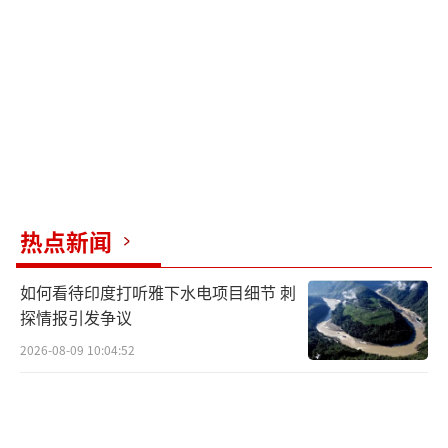
之下，例行公事般地发了一份声明。这份声明
概括起来就是“强烈谴责”“高度遗憾”“严
正交涉”。然而，这些言辞仅仅停留在表面，
说穿了就是一个“空”字。
“说好的‘严正交涉’，结果赖清德却是1
80大转弯，直接向美国‘投降’了。”台湾民
热点新闻
众党7日举行记者会，民代张启楷气愤地指出，
面对特朗普政府的关税海啸，台行政机构先是
如何看待印度打听雅下水电项目细节 刺
让大家“安心睡”，赖清德在找了两批企业谈
探情报引发争议
话后还说要“谋定而后动”，难道赖清德当局
2026-08-09 10:04:52
不知道企业和劳工正面临着多大的苦难吗？这
根本就是“何不食肉糜”。