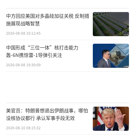
就在赖清德发表谈话次日，台湾地区迎来
中方回应美国对多晶硅加征关税 反制措
施展现战略智慧
清明连假结束后的首个台股交易日，据台湾
《风传媒》报道，开盘后台股便出现“跳水式
2026-08-08 10:12:45
暴跌”。大盘一开盘便狂泻2000点，不仅失守
中国形成“三位一体”核打击能力
具有象征意义的2万点重要关卡，还创下了台股
轰-6N携惊雷-1导弹引关注
史上“最大开盘跌点纪录”。
2026-08-08 19:30:09
台湾《工商时报》指出，素有“护岛神
山”之称台积电以跳空跌停848元新台币开盘，
大跌94元新台币，出现了近11年来首次跳空跌
停的走势。
美官员：特朗普想退出伊朗战事，哪怕
没核协议都行 承认军事手段无效
有岛内网友直言，“台股充满台湾价值，
2026-08-10 08:15:32
全部亮绿灯”“股市也变‘青鸟’了吗？”