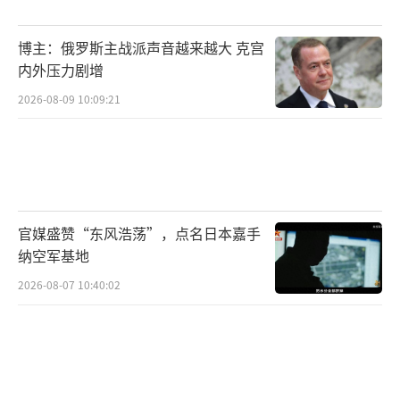
中国国民党籍彰化县议员曹嘉豪在接受台
湾“中评社”访问时表示，彰化县许多传统产
博主：俄罗斯主战派声音越来越大 克宫
业以美国为主要出口市场，(特朗普)此关税大刀
内外压力剧增
一挥，业界哀鸿遍野，照此趋势下去，彰化县
2026-08-09 10:09:21
传统产品的产值1年恐怕要蒸发新台币600亿
元，减少1万个工作机会，然而民进党当局却没
有应对措施，令人遗憾。
岛内人士：赖清德敢不敢下令停止对美一
官媒盛赞“东风浩荡”，点名日本嘉手
切投资？
纳空军基地
2026-08-07 10:40:02
马英九文教基金会执行长萧旭岑在岛内政
论节目中，对赖清德当局火力全开，痛批其处
理关税问题荒腔走板，“莱猪(含有“莱克多巴
胺”的美国进口猪肉)吃了、台积电送了、武器