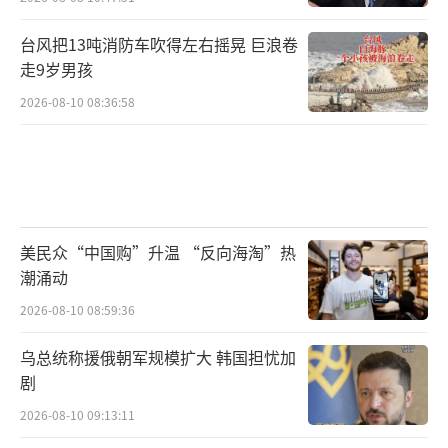
意图是为了要掩护美国这个真正要“亡
台”的“境外敌对势力”。
（责任编辑：卢其龙 CM088
台风把13吨消防车吹得左右摇晃 巨浪卷
走9岁男孩
2）
2026-08-10 08:36:58
美民众“中国购”升温 “反向海淘”热
潮涌动
2026-08-10 08:59:36
乌总统称援俄朝军规模扩大 韩国担忧加
剧
2026-08-10 09:13:11