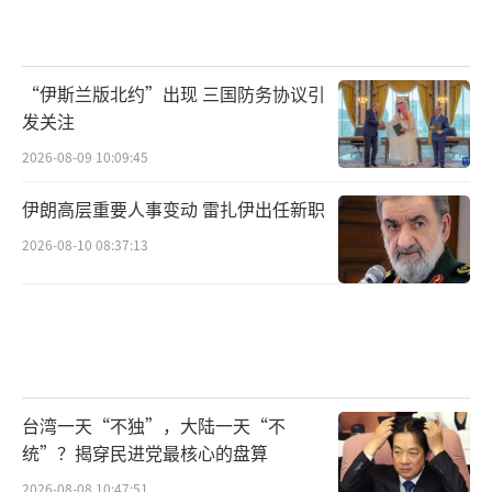
停也是绿色民主供应链吗”“一千七百支(股票)
跌停，上任最大政绩”“请问特朗普会跟你对
“伊斯兰版北约”出现 三国防务协议引
等？”
发关注
台湾《风传媒》一篇署名文章指出，美国
2026-08-09 10:09:45
看准民进党的卑躬屈膝，故而把台湾视为可以
伊朗高层重要人事变动 雷扎伊出任新职
予取予求的“大补丸”。端走了台积电还不
2026-08-10 08:37:13
够，现在连“所有半导体产业”都要从台湾(地
区)移往美国。这哪是“保台”的做法，完全
是“毁台”的节奏。
文章还进一步指出，赖清德日前在没有任
何依据下，将中国大陆界定为“境外敌对势
台湾一天“不独”，大陆一天“不
统”？揭穿民进党最核心的盘算
力”，很有可能是一记天大的假动作，其真实
2026-08-08 10:47:51