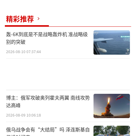
也买了，还被课32%关税，(赖清德当局)凭什么
认为台湾能谈到优惠？”他还呼吁，台行政机
精彩推荐
构负责人卓荣泰应该立即请辞。
轰-6K到底是不是战略轰炸机 准战略级
中国国民党主席朱立伦也认为，赖清德的
别的突破
所谓(对美)谈判策略显然过于天真。他在社交媒
2026-08-10 07:37:44
体上反问，“检视过往，台湾在台积电赴美设
厂、持续性军武采购、签订天然气长约等方
面，已投入巨大资源。这些付出有让台湾回到
有利的谈判地位吗？”
博主：俄军攻破奥列霍夫两翼 南线攻势
就连民进党及绿营内部，也对赖清德当局
达高峰
的软弱态度表示不满。有党内民代和所谓大佬
2026-08-09 10:06:18
呼吁赖清德，“适度保持对美国的强硬立
场”“该硬就要硬”。
俄乌战争会有“大结局”吗 泽连斯基自