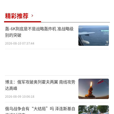
精彩推荐
轰-6K到底是不是战略轰炸机 准战略级
别的突破
2026-08-10 07:37:44
博主：俄军攻破奥列霍夫两翼 南线攻势
达高峰
2026-08-09 10:06:18
俄乌战争会有“大结局”吗 泽连斯基自