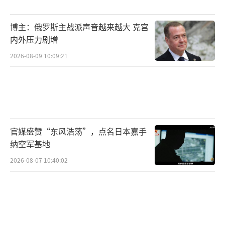
始像一个孩子般探索中国的多元文化。故宫的
博主：俄罗斯主战派声音越来越大 克宫
壮丽令人震撼，长城则让他体会到中华文化的
内外压力剧增
厚重。无论是在成都感受火锅的魅力，还是在
2026-08-09 10:09:21
重庆与友好的市民互动，甲亢哥的每一次直播
都在学习与探索中成为真实的文化传递者。
随着实时直播数据登顶，观众的反应也逐
渐成为文化传播的热潮。通过社交媒体，甲亢
官媒盛赞“东风浩荡”，点名日本嘉手
哥不仅反思了西方对中国的认知，也打开了一
纳空军基地
个新的文化视窗。为了让观众看到更真实的一
2026-08-07 10:40:02
面，他不畏艰难，甚至在少林寺学习武术，接
受中国传统文化的洗礼。在长达五六个小时的
直播中，他通过不断的互动打破了文化壁垒。
（责任编辑：卢其龙 CM0882）