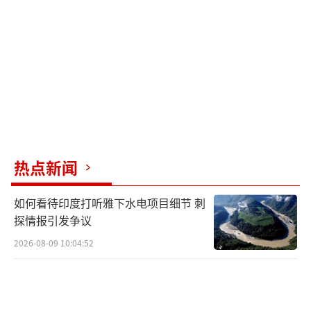
单的旅行，更是打破西方文化滤镜、重塑认知
的过程。
文化冲击首先从那首流行音乐《阳光彩虹
小白马》开始。观看甲亢哥体验这首歌曲的直
播，不难发现音乐中的歌词让他感到困惑甚至
不安。然而，随着他深入了解这个词语的文化
背景，情绪发生了转变。在上海，他发现自己
热点新闻
和巨大的观众群体在街头合唱，形成了一种无
如何看待印度打听雅下水电项目细节 刺
形的共鸣。在那个瞬间，他不仅是美国的主
探情报引发争议
播，更是中国文化的一部分，象征着彼此理解
2026-08-09 10:04:52
的桥梁。
在北京，他品尝了地道的豆汁，酸爽发酵
的滋味令他惊奇。伴随着这一味觉体验，他开