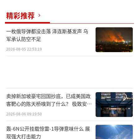
精彩推荐
一枚俄导弹都没击落 泽连斯基发声 乌
军承认防空不足
2026-08-05 22:53:19
卖掉新加坡豪宅回国抄底，已成美国政
客靶心的陈天桥嗅到了什么？ 极致安全
的追寻
2026-08-06 09:19:50
轰-6N公开挂载惊雷-1导弹意味什么 展
现强大打击能力