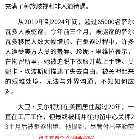
充满了种族歧视和非人道待遇。
从2019年到2024年间，超过65000名萨尔
瓦多人被驱逐。今年前三个月，被驱逐的萨尔
瓦多移民人数大幅增加。在驱逐过程中，许多
人遭受美方人员的羞辱。珍妮·里维拉表示，
在拘留所里，她被迫脱下衣服并戴上手铐。莫
妮卡·坎波斯则描述了失去自由、被关押起来
的艰难处境，无法与外界沟通，不知如何应
对。
大卫·奥尔特加在美国居住超过20年，一
直在工厂工作，但最终被捕并在拘留中心关押2
3个月后被驱逐出境。他提到，尽管付出辛勤劳
动，却受到不平等待遇，有些雇主让他在极端
点击查看全文(剩余
60
%)