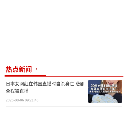
留巴拿马的移民原本想到美国寻梦，却被关进
看守所，后来在不知情的情况下被驱逐到一个
陌生国家。一位被驱逐的阿富汗移民表示，他
们在被关押期间无法休息，飞行6小时后才发现
自己到了巴拿马。另一位厄立特里亚移民也表
示，他们并没有被告知被驱逐的情况，只是以
为要换个关押所。
热点新闻
巴拿马政府给予这些滞留移民30天的人道
日本女网红在韩国直播时自杀身亡 悲剧
主义签证，可延长至90天，但他们需要自行承
全程被直播
担在巴拿马的花费，并寻找离开的途径。许多
2026-08-06 09:21:46
移民表示，他们没有钱、不会说当地语言，对
未来感到迷茫。