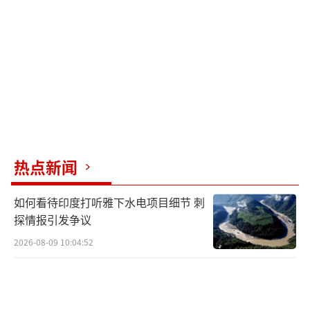
认为当时并未达到宪法规定的紧急状态。几小
时后他就被迫解除戒严，进一步证明了这是政
治闹剧。
随着尹锡悦倒台，韩国将在60天内举行大
选。目前共同民主党党首李在明支持率领先，
但他自身也面临法律问题。国民力量党推出了
温和派候选人金文洙，但该党支持率较低，且
热点新闻
党内极右翼势力依然活跃。第三方势力如首尔
如何看待印度打听雅下水电项目细节 刺
市长吴世勋和前法务部长曹国也有意参选，如
探情报引发争议
果李在明因官司退选，选举局势可能更加复
2026-08-09 10:04:52
杂。
尹锡悦的结局再次印证了韩国总统难以善
终的现象。或许，韩国需要的不仅仅是新总