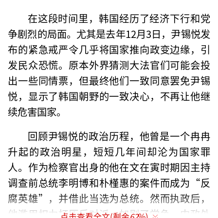
在这段时间里，韩国经历了经济下行和党
争剧烈的局面。尤其是去年12月3日，尹锡悦发
布的紧急戒严令几乎将国家推向政变边缘，引
发民众恐慌。原本外界猜测大法官们可能会投
出一些同情票，但最终他们一致同意罢免尹锡
悦，显示了韩国朝野的一致决心，不再让他继
续危害国家。
回顾尹锡悦的政治历程，他曾是一个冉冉
升起的政治明星，短短几年间却沦为国家罪
人。作为检察官出身的他在文在寅时期因主持
调查前总统李明博和朴槿惠的案件而成为“反
腐英雄”，并借此当选为总统。然而执政后，
他滥用权力打压反对派，加剧了党争。内政外
点击查看全文(剩余
62
%)