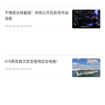
特朗普最崇拜的美国总统是威廉·麦金
不愧是全球最强！央视公开反航母作战
莱，后者通过了《丁利关税法案》，将美国平
流程
均关税推高到57%，标志着美国贸易保护主义
2026-08-06 10:50:54
达到历史顶点。特朗普认为麦金莱时代是美国
的黄金时代，想复制这个时代。然而，世界已
经发生了翻天覆地的变化，全球贸易高达33万
亿美元，国际秩序已经建立，核武器的存在使
得各国无法独善其身。
076两攻首次官宣使用综合电推！
2026-08-05 10:46:13
特朗普的一些言论和行为令人困惑，例如
他对泽连斯基和拜登的批评，以及他对加拿大
和格陵兰岛的态度。这些行为使他既不是孤立
主义者也不是扩张主义者，而是一个难以捉摸
的总统。