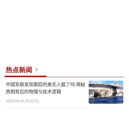
出现滞胀。特朗普上台两个月内，从担忧经济
过热转向担忧经济衰退，从加息预期变为降息
预期，这种转变让人应接不暇。在这混乱局势
中，巴菲特掌舵的伯克希尔股票成为安全避风
港，年初以来涨幅接近20%。
早在特朗普第一个任期搞关税战时，巴菲
特就表示反对。他在致股东的信中提到，关税
热点新闻
会对旗下公司的业务产生负面影响，如BNSF铁
中国军舰发现跟踪的美无人艇了吗 揭秘
路公司的货运量可能下降，精密铸件公司PCC
真相背后的物理与技术逻辑
和消费品业务面临原材料成本上升的压力。在
2026-08-06 20:53:51
股东大会上，巴菲特直言不讳地指出，关税本
质上是对美国消费者的征税，如果两个国家在
贸易上做蠢事，最终将两败俱伤。