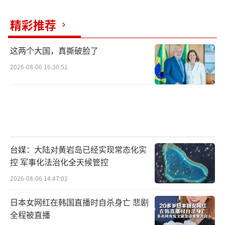
2019年，雅虎财经采访巴菲特时，主持人
精彩推荐
问到企业高管是否适合担任总统。巴菲特回答
说，企业高管可以是合适人选，但他更希望总
这两个大国，真撕破脸了
统每天清晨醒来时都能认识到大规模杀伤性武
2026-08-06 16:30:51
器是最大威胁，并意识到网络武器的威胁。他
认为，特朗普加速了这一过程。
（责任编辑：卢其龙
CM0882）
台媒：大陆对黄岩岛已经实现常态化实
控 军事化法治化全天候管控
2026-08-06 14:47:02
日本女网红在韩国直播时自杀身亡 悲剧
全程被直播