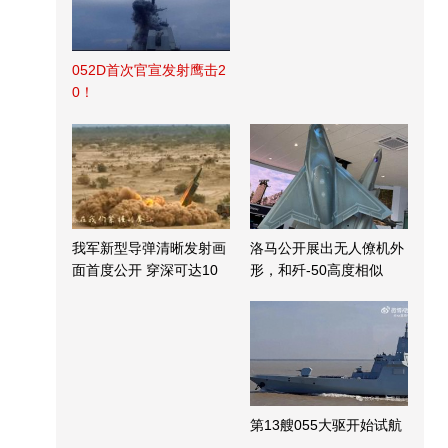
052D首次官宣发射鹰击2
0！
我军新型导弹清晰发射画
洛马公开展出无人僚机外
面首度公开 穿深可达10
形，和歼-50高度相似
米
第13艘055大驱开始试航