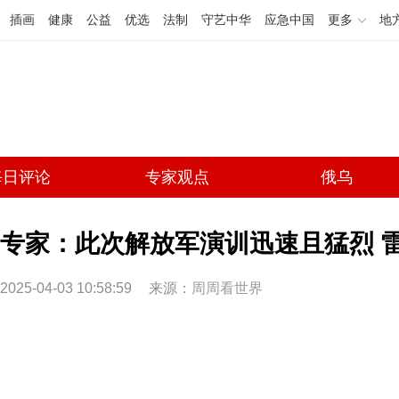
插画
健康
公益
优选
法制
守艺中华
应急中国
更多
地
每日评论
专家观点
俄乌
专家：此次解放军演训迅速且猛烈 
2025-04-03 10:58:59
来源：
周周看世界