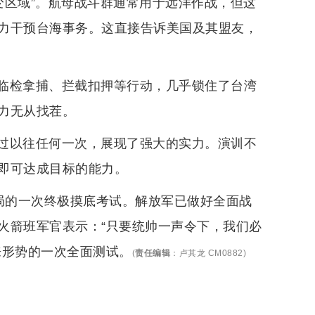
应变区域”。航母战斗群通常用于远洋作战，但这
力干预台海事务。这直接告诉美国及其盟友，
临检拿捕、拦截扣押等行动，几乎锁住了台湾
力无从找茬。
过以往任何一次，展现了强大的实力。演训不
即可达成目标的能力。
当局的一次终极摸底考试。解放军已做好全面战
火箭班军官表示：“只要统帅一声令下，我们必
来形势的一次全面测试。
(
责任编辑
：
卢其龙 CM0882
)