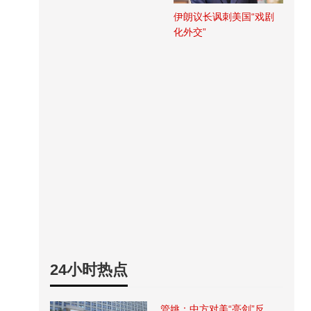
伊朗议长讽刺美国“戏剧
化外交”
24小时热点
管姚：中方对美“亮剑”反