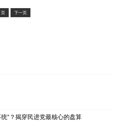
2
页
下一页
不统”？揭穿民进党最核心的盘算