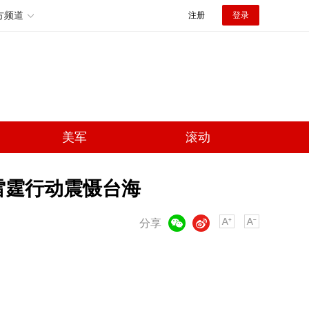
方频道
注册
登录
美军
滚动
雷霆行动震慑台海
微信
微博
分享