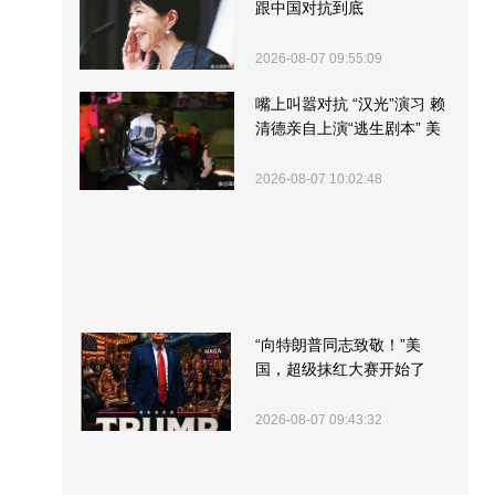
跟中国对抗到底
2026-08-07 09:55:09
嘴上叫嚣对抗 “汉光”演习 赖
清德亲自上演“逃生剧本” 美
军方围观“服务”
2026-08-07 10:02:48
“向特朗普同志致敬！”美
国，超级抹红大赛开始了
2026-08-07 09:43:32