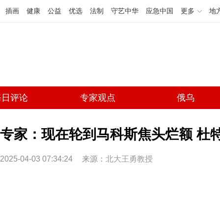
插画
健康
公益
优选
法制
守艺中华
应急中国
更多
地
每日评论
专家观点
俄乌
专家：现在轮到马科斯焦头烂额 杜
2025-04-03 07:34:24
来源：
北大王勇教授