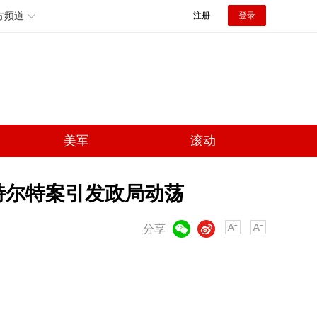
方频道
注册
登录
美军
滚动
特尔特案引发政局动荡
微信
微博
分享