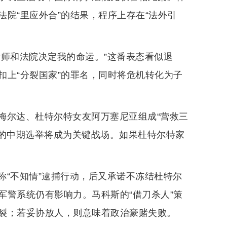
院“里应外合”的结果，程序上存在“法外引
律师和法院决定我的命运。”这番表态看似退
扣上“分裂国家”的罪名，同时将危机转化为子
梅尔达、杜特尔特女友阿万塞尼亚组成“营救三
月的中期选举将成为关键战场。如果杜特尔特家
称“不知情”逮捕行动，后又承诺不冻结杜特尔
军警系统仍有影响力。马科斯的“借刀杀人”策
裂；若妥协放人，则意味着政治豪赌失败。