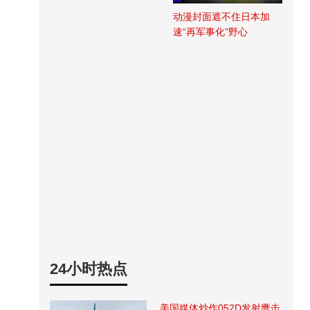
动漫封面遮不住日本加
速“再军事化”野心
24小时热点
美国媒体炒作052D发射鹰击