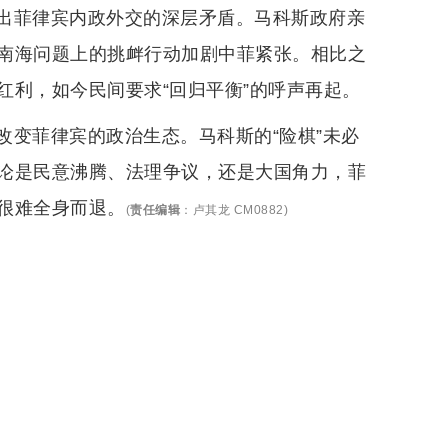
出菲律宾内政外交的深层矛盾。马科斯政府亲
南海问题上的挑衅行动加剧中菲紧张。相比之
红利，如今民间要求“回归平衡”的呼声再起。
改变菲律宾的政治生态。马科斯的“险棋”未必
论是民意沸腾、法理争议，还是大国角力，菲
很难全身而退。
(
责任编辑
：
卢其龙 CM0882
)