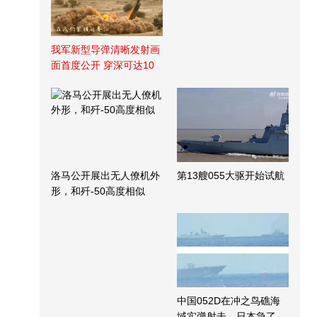
我军新型导弹清晰发射画
面首度公开 穿深可达10
米
洛马公开展出无人僚机外
第13艘055大驱开始试航
形，和歼-50高度相似
中国052D在冲之鸟礁海
域实弹射击，日本急了