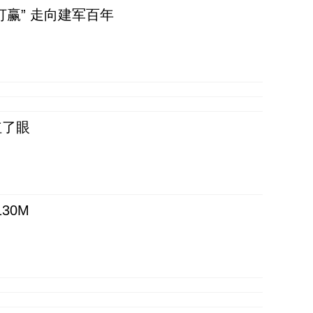
赢” 走向建军百年
红了眼
30M