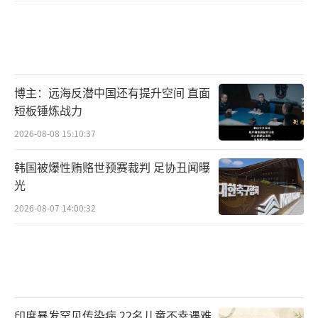
博主：远海反潜中国还有提升空间 直面
短板锤炼战力
2026-08-08 15:10:37
韩国被爆性贿赂世预赛裁判 足协丑闻曝
光
2026-08-07 14:00:32
印度暴发罕见传染病 22名儿童不幸遇难