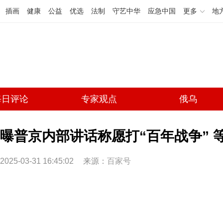
插画
健康
公益
优选
法制
守艺中华
应急中国
更多
地
每日评论
专家观点
俄乌
曝普京内部讲话称愿打“百年战争” 
2025-03-31 16:45:02
来源：
百家号