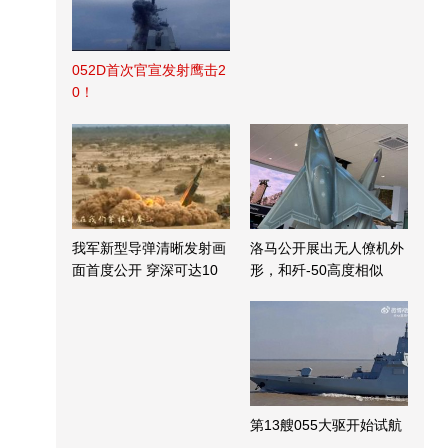
052D首次官宣发射鹰击2
0！
我军新型导弹清晰发射画
洛马公开展出无人僚机外
面首度公开 穿深可达10
形，和歼-50高度相似
米
第13艘055大驱开始试航