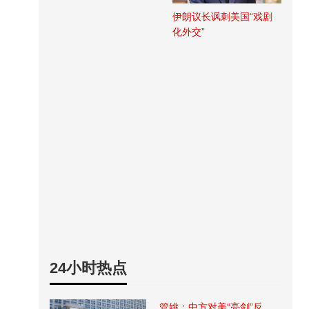
伊朗议长讽刺美国“戏剧
化外交”
24小时热点
管姚：中方对美“亮剑”反