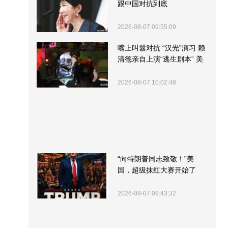
跟中国对抗到底
2026-08-07 09:55:09
嘴上叫嚣对抗 “汉光”演习 赖
清德亲自上演“逃生剧本” 美
军方围观“服务”
2026-08-07 10:02:48
“向特朗普同志致敬！”美
国，超级抹红大赛开始了
2026-08-07 09:43:32