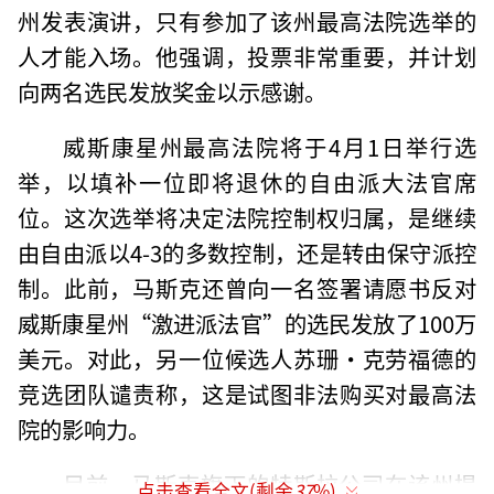
州发表演讲，只有参加了该州最高法院选举的
人才能入场。他强调，投票非常重要，并计划
向两名选民发放奖金以示感谢。
威斯康星州最高法院将于4月1日举行选
举，以填补一位即将退休的自由派大法官席
位。这次选举将决定法院控制权归属，是继续
由自由派以4-3的多数控制，还是转由保守派控
制。此前，马斯克还曾向一名签署请愿书反对
威斯康星州“激进派法官”的选民发放了100万
美元。对此，另一位候选人苏珊·克劳福德的
竞选团队谴责称，这是试图非法购买对最高法
院的影响力。
目前，马斯克旗下的特斯拉公司在该州提
点击查看全文(剩余
37
%)