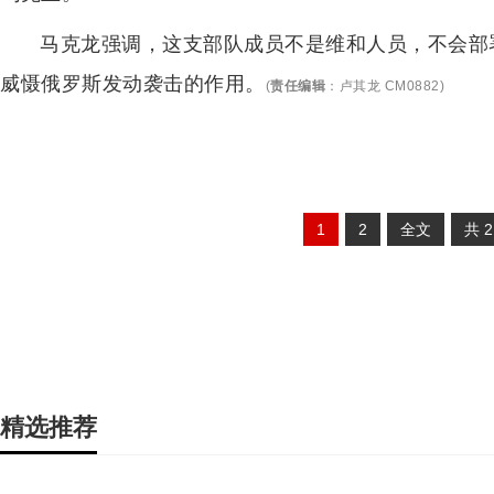
马克龙强调，这支部队成员不是维和人员，不会部
威慑俄罗斯发动袭击的作用。
(
责任编辑
：
卢其龙 CM0882
)
1
2
全文
共
精选推荐