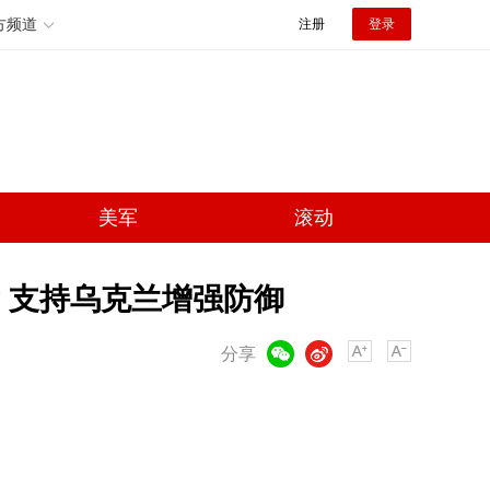
方频道
注册
登录
美军
滚动
 支持乌克兰增强防御
微信
微博
分享