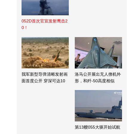
052D首次官宣发射鹰击2
0！
我军新型导弹清晰发射画
洛马公开展出无人僚机外
面首度公开 穿深可达10
形，和歼-50高度相似
米
第13艘055大驱开始试航