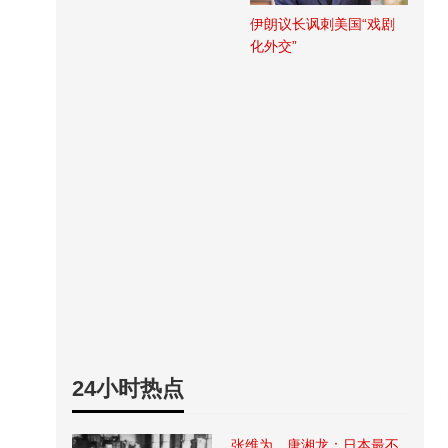
伊朗议长讽刺美国“戏剧
化外交”
24小时热点
张维为、唐湘龙：日本最不